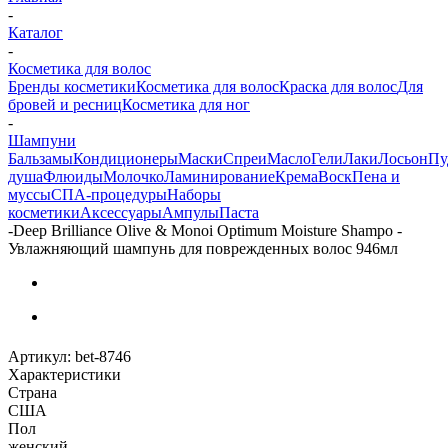
-
Каталог
-
Косметика для волос
Бренды косметики
Косметика для волос
Краска для волос
Для
бровей и ресниц
Косметика для ног
-
Шампуни
Бальзамы
Кондиционеры
Маски
Спреи
Масло
Гели
Лаки
Лосьон
Пу
душа
Флюиды
Молочко
Ламинирование
Крема
Воск
Пена и
муссы
СПА-процедуры
Наборы
косметики
Аксессуары
Ампулы
Паста
-
Deep Brilliance Olive & Monoi Optimum Moisture Shampo -
Увлажняющий шампунь для поврежденных волос 946мл
Артикул:
bet-8746
Характеристики
Страна
США
Пол
женский