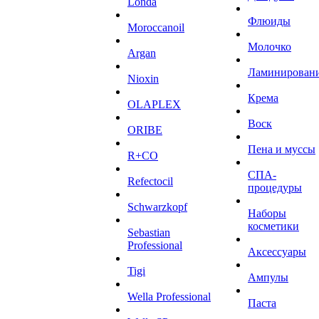
Londa
Флюиды
Moroccanoil
Молочко
Argan
Ламинирован
Niохin
Крема
OLAPLEX
Воск
ORIBE
Пена и муссы
R+CO
СПА-
Refectocil
процедуры
Schwarzkopf
Наборы
косметики
Sebastian
Professional
Аксессуары
Tigi
Ампулы
Wella Professional
Паста