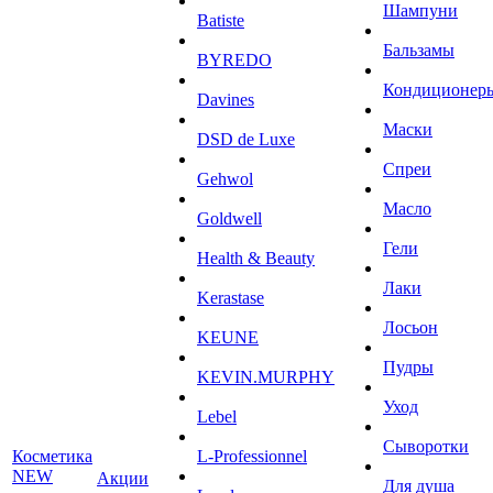
Шампуни
Batiste
Бальзамы
BYREDO
Кондиционер
Davines
Маски
DSD de Luxe
Спреи
Gehwol
Масло
Goldwell
Гели
Health & Beauty
Лаки
Kerastase
Лосьон
KEUNE
Пудры
KEVIN.MURPHY
Уход
Lebel
Сыворотки
Косметика
L-Professionnel
NEW
Акции
Для душа