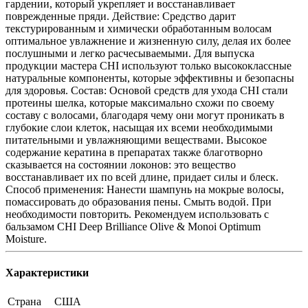
гардении, который укрепляет и восстанавливает
поврежденные пряди. Действие: Средство дарит
текстурированным и химически обработанным волосам
оптимальное увлажнение и жизненную силу, делая их более
послушными и легко расчесываемыми. Для выпуска
продукции мастера CHI используют только высококлассные
натуральные компоненты, которые эффективны и безопасны
для здоровья. Состав: Основой средств для ухода CHI стали
протеины шелка, которые максимально схожи по своему
составу с волосами, благодаря чему они могут проникать в
глубокие слои клеток, насыщая их всеми необходимыми
питательными и увлажняющими веществами. Высокое
содержание кератина в препаратах также благотворно
сказывается на состоянии локонов: это вещество
восстанавливает их по всей длине, придает силы и блеск.
Способ применения: Нанести шампунь на мокрые волосы,
помассировать до образования пены. Смыть водой. При
необходимости повторить. Рекомендуем использовать с
бальзамом CHI Deep Brilliance Olive & Monoi Optimum
Moisture.
Характеристики
Страна
США