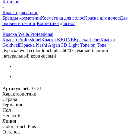
Каталог
-
Краска для волос
Бренды косметики
Косметика для волос
Краска для волос
Для
бровей и ресниц
Косметика для ног
-
Краска Wella Professional
Краска Professionel
Краска KEUNE
Краска Lebel
Краска
Goldwell
Краска Nashi Argan 3D Light Tone on Tone
-
Краска wella color touch plus 66/07 темный блондин
натуральный коричневый
Артикул:
bet-10121
Характеристики
Страна
Германия
Пол
женский
Линия
Color Touch Plus
Оттенок