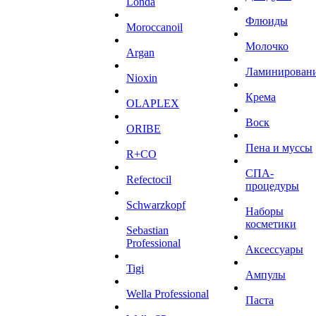
Londa
Флюиды
Moroccanoil
Молочко
Argan
Ламинирован
Niохin
Крема
OLAPLEX
Воск
ORIBE
Пена и муссы
R+CO
СПА-
Refectocil
процедуры
Schwarzkopf
Наборы
косметики
Sebastian
Professional
Аксессуары
Tigi
Ампулы
Wella Professional
Паста