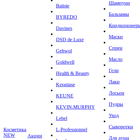
Шампуни
Batiste
Бальзамы
BYREDO
Кондиционер
Davines
Маски
DSD de Luxe
Спреи
Gehwol
Масло
Goldwell
Гели
Health & Beauty
Лаки
Kerastase
Лосьон
KEUNE
Пудры
KEVIN.MURPHY
Уход
Lebel
Сыворотки
Косметика
L-Professionnel
NEW
Акции
Для душа