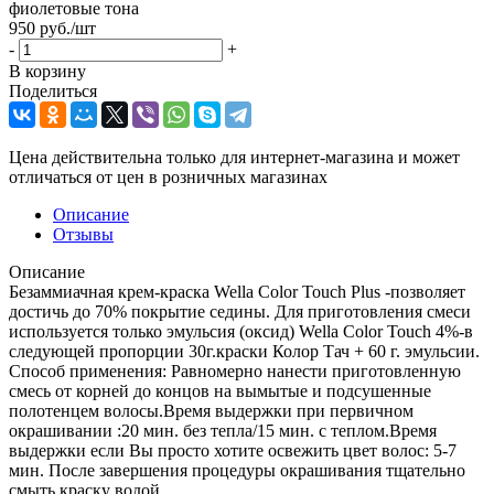
фиолетовые тона
950
руб.
/шт
-
+
В корзину
Поделиться
Цена действительна только для интернет-магазина и может
отличаться от цен в розничных магазинах
Описание
Отзывы
Описание
Безаммиачная крем-краска Wella Color Touch Plus -позволяет
достичь до 70% покрытие седины. Для приготовления смеси
используется только эмульсия (оксид) Wella Color Touch 4%-в
следующей пропорции 30г.краски Колор Тач + 60 г. эмульсии.
Способ применения: Равномерно нанести приготовленную
смесь от корней до концов на вымытые и подсушенные
полотенцем волосы.Время выдержки при первичном
окрашивании :20 мин. без тепла/15 мин. с теплом.Время
выдержки если Вы просто хотите освежить цвет волос: 5-7
мин. После завершения процедуры окрашивания тщательно
смыть краску водой.