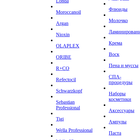
Londa
Флюиды
Moroccanoil
Молочко
Argan
Ламинирован
Niохin
Крема
OLAPLEX
Воск
ORIBE
Пена и муссы
R+CO
СПА-
Refectocil
процедуры
Schwarzkopf
Наборы
косметики
Sebastian
Professional
Аксессуары
Tigi
Ампулы
Wella Professional
Паста