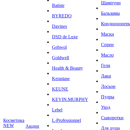
Шампуни
Batiste
Бальзамы
BYREDO
Кондиционер
Davines
Маски
DSD de Luxe
Спреи
Gehwol
Масло
Goldwell
Гели
Health & Beauty
Лаки
Kerastase
Лосьон
KEUNE
Пудры
KEVIN.MURPHY
Уход
Lebel
Сыворотки
Косметика
L-Professionnel
NEW
Акции
Для душа