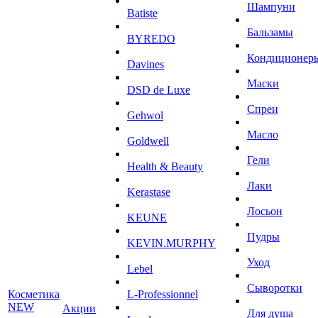
Шампуни
Batiste
Бальзамы
BYREDO
Кондиционер
Davines
Маски
DSD de Luxe
Спреи
Gehwol
Масло
Goldwell
Гели
Health & Beauty
Лаки
Kerastase
Лосьон
KEUNE
Пудры
KEVIN.MURPHY
Уход
Lebel
Сыворотки
Косметика
L-Professionnel
NEW
Акции
Для душа