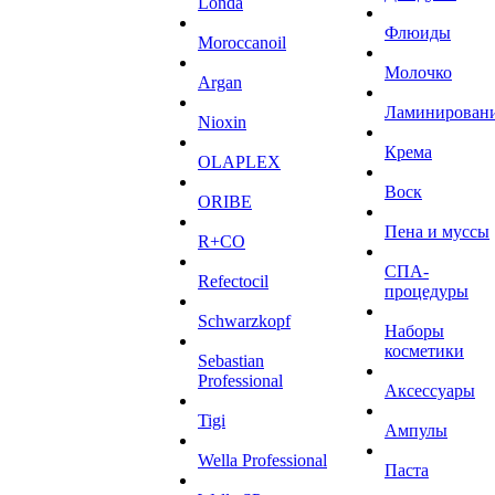
Londa
Флюиды
Moroccanoil
Молочко
Argan
Ламинирован
Niохin
Крема
OLAPLEX
Воск
ORIBE
Пена и муссы
R+CO
СПА-
Refectocil
процедуры
Schwarzkopf
Наборы
косметики
Sebastian
Professional
Аксессуары
Tigi
Ампулы
Wella Professional
Паста