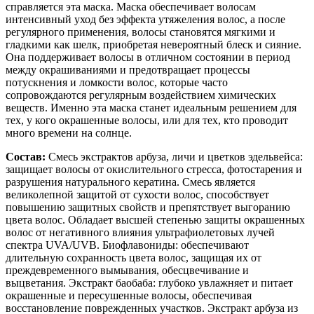
справляется эта маска. Маска обеспечивает волосам
интенсивный уход без эффекта утяжеления волос, а после
регулярного применения, волосы становятся мягкими и
гладкими как шелк, приобретая невероятный блеск и сияние.
Она поддерживает волосы в отличном состоянии в период
между окрашиваниями и предотвращает процессы
потускнения и ломкости волос, которые часто
сопровождаются регулярным воздействием химических
веществ. Именно эта маска станет идеальным решением для
тех, у кого окрашенные волосы, или для тех, кто проводит
много времени на солнце.
Состав:
Смесь экстрактов арбуза, личи и цветков эдельвейса:
защищает волосы от окислительного стресса, фотостарения и
разрушения натурального кератина. Смесь является
великолепной защитой от сухости волос, способствует
повышению защитных свойств и препятствует выгоранию
цвета волос. Обладает высшей степенью защиты окрашенных
волос от негативного влияния ультрафиолетовых лучей
спектра UVA/UVB. Биофлавониды: обеспечивают
длительную сохранность цвета волос, защищая их от
преждевременного вымывания, обесцвечивание и
выцветания. Экстракт баобаба: глубоко увлажняет и питает
окрашенные и пересушенные волосы, обеспечивая
восстановление поврежденных участков. Экстракт арбуза из