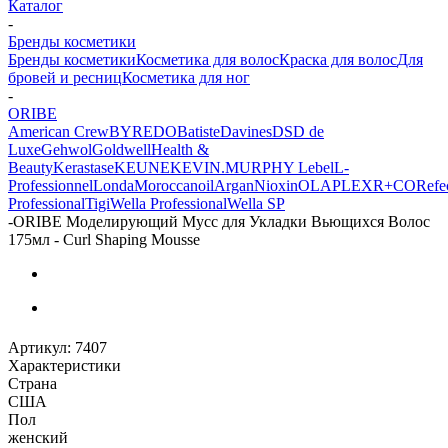
Каталог
-
Бренды косметики
Бренды косметики
Косметика для волос
Краска для волос
Для
бровей и ресниц
Косметика для ног
-
ORIBE
American Crew
BYREDO
Batiste
Davines
DSD de
Luxe
Gehwol
Goldwell
Health &
Beauty
Kerastase
KEUNE
KEVIN.MURPHY
Lebel
L-
Professionnel
Londa
Moroccanoil
Argan
Niохin
OLAPLEX
R+CO
Refec
Professional
Tigi
Wella Professional
Wella SP
-
ORIBE Моделирующий Мусс для Укладки Вьющихся Волос
175мл - Curl Shaping Mousse
Артикул:
7407
Характеристики
Страна
США
Пол
женский