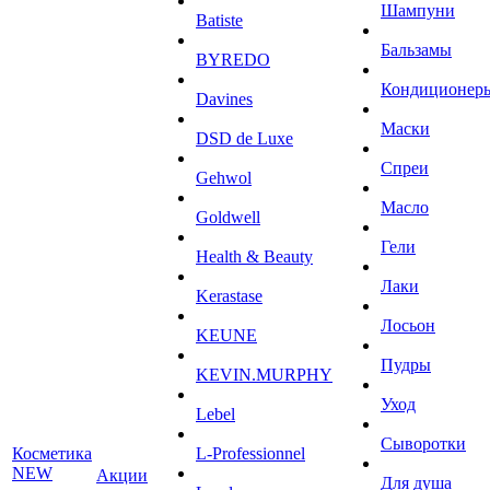
Шампуни
Batiste
Бальзамы
BYREDO
Кондиционер
Davines
Маски
DSD de Luxe
Спреи
Gehwol
Масло
Goldwell
Гели
Health & Beauty
Лаки
Kerastase
Лосьон
KEUNE
Пудры
KEVIN.MURPHY
Уход
Lebel
Сыворотки
Косметика
L-Professionnel
NEW
Акции
Для душа