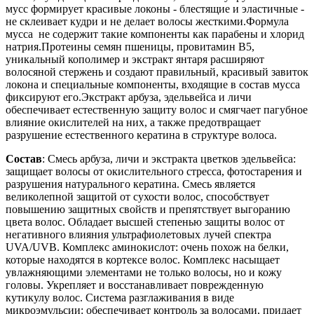
мусс формирует красивые локоны - блестящие и эластичные -
не склеивает кудри и не делает волосы жесткими.Формула
мусса не содержит такие компоненты как парабены и хлорид
натрия.Протеины семян пшеницы, провитамин B5,
уникальный кополимер и экстракт янтаря расширяют
волосяной стержень и создают правильный, красивый завиток
локона и специальные компоненты, входящие в состав мусса
фиксируют его.Экстракт арбуза, эдельвейса и личи
обеспечивает естественную защиту волос и смягчает пагубное
влияние окислителей на них, а также предотвращает
разрушение естественного кератина в структуре волоса.
Состав
: Смесь арбуза, личи и экстракта цветков эдельвейса:
защищает волосы от окислительного стресса, фотостарения и
разрушения натурального кератина. Смесь является
великолепной защитой от сухости волос, способствует
повышению защитных свойств и препятствует выгоранию
цвета волос. Обладает высшей степенью защиты волос от
негативного влияния ультрафиолетовых лучей спектра
UVA/UVB. Комплекс аминокислот: очень похож на белки,
которые находятся в кортексе волос. Комплекс насыщает
увлажняющими элементами не только волосы, но и кожу
головы. Укрепляет и восстанавливает поврежденную
кутикулу волос. Система разглаживания в виде
микроэмульсии: обеспечивает контроль за волосами, придает