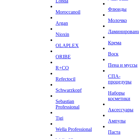
Londa
Флюиды
Moroccanoil
Молочко
Argan
Ламинирован
Niохin
Крема
OLAPLEX
Воск
ORIBE
Пена и муссы
R+CO
СПА-
Refectocil
процедуры
Schwarzkopf
Наборы
косметики
Sebastian
Professional
Аксессуары
Tigi
Ампулы
Wella Professional
Паста