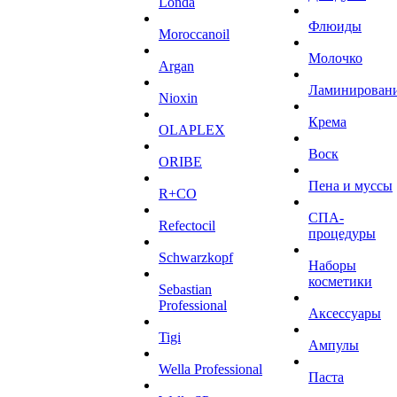
Londa
Флюиды
Moroccanoil
Молочко
Argan
Ламинирован
Niохin
Крема
OLAPLEX
Воск
ORIBE
Пена и муссы
R+CO
СПА-
Refectocil
процедуры
Schwarzkopf
Наборы
косметики
Sebastian
Professional
Аксессуары
Tigi
Ампулы
Wella Professional
Паста