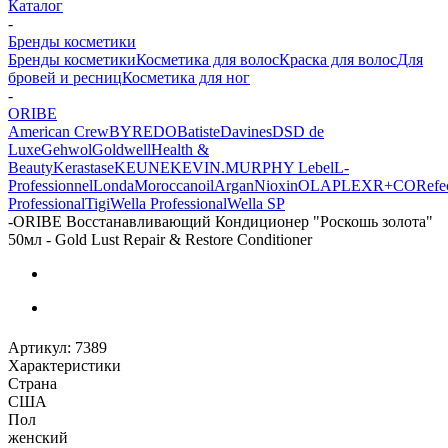
Каталог
-
Бренды косметики
Бренды косметики
Косметика для волос
Краска для волос
Для
бровей и ресниц
Косметика для ног
-
ORIBE
American Crew
BYREDO
Batiste
Davines
DSD de
Luxe
Gehwol
Goldwell
Health &
Beauty
Kerastase
KEUNE
KEVIN.MURPHY
Lebel
L-
Professionnel
Londa
Moroccanoil
Argan
Niохin
OLAPLEX
R+CO
Refec
Professional
Tigi
Wella Professional
Wella SP
-
ORIBE Восстанавливающий Кондиционер "Роскошь золота"
50мл - Gold Lust Repair & Restore Conditioner
Артикул:
7389
Характеристики
Страна
США
Пол
женский