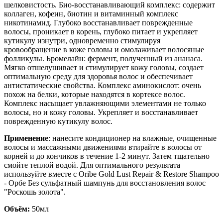
шелковистость. Био-восстанавливающий комплекс: содержит
коллаген, кофеин, биотин и витаминный комплекс
никотинамид. Глубоко восстанавливает поврежденные
волосы, проникает в корень, глубоко питает и укрепляет
кутикулу изнутри, одновременно стимулируя
кровообращение в коже головы и омолаживает волосяные
фолликулы. Бромелайн: фермент, полученный из ананаса.
Мягко отшелушивает и стимулирует кожу головы, создает
оптимальную среду для здоровья волос и обеспечивает
антистатические свойства. Комплекс аминокислот: очень
похож на белки, которые находятся в кортексе волос.
Комплекс насыщает увлажняющими элементами не только
волосы, но и кожу головы. Укрепляет и восстанавливает
поврежденную кутикулу волос.
Применение
: нанесите кондиционер на влажные, очищенные
волосы и массажными движениями втирайте в волосы от
корней и до кончиков в течение 1-2 минут. Затем тщательно
смойте теплой водой. Для оптимального результата
используйте вместе с Oribe Gold Lust Repair & Restore Shampoo
- Орбе Без сульфатный шампунь для восстановления волос
"Роскошь золота".
Объём:
50мл