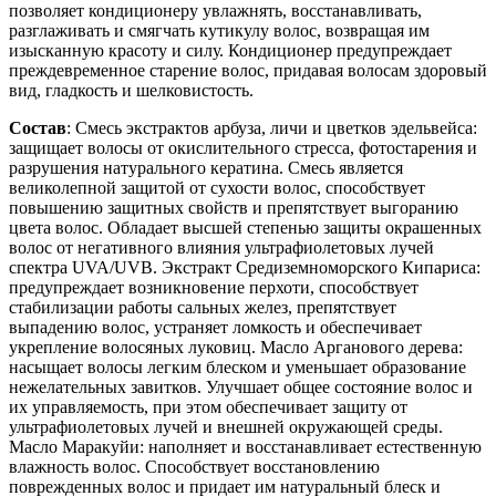
позволяет кондиционеру увлажнять, восстанавливать,
разглаживать и смягчать кутикулу волос, возвращая им
изысканную красоту и силу. Кондиционер предупреждает
преждевременное старение волос, придавая волосам здоровый
вид, гладкость и шелковистость.
Состав
: Смесь экстрактов арбуза, личи и цветков эдельвейса:
защищает волосы от окислительного стресса, фотостарения и
разрушения натурального кератина. Смесь является
великолепной защитой от сухости волос, способствует
повышению защитных свойств и препятствует выгоранию
цвета волос. Обладает высшей степенью защиты окрашенных
волос от негативного влияния ультрафиолетовых лучей
спектра UVA/UVB. Экстракт Средиземноморского Кипариса:
предупреждает возникновение перхоти, способствует
стабилизации работы сальных желез, препятствует
выпадению волос, устраняет ломкость и обеспечивает
укрепление волосяных луковиц. Масло Арганового дерева:
насыщает волосы легким блеском и уменьшает образование
нежелательных завитков. Улучшает общее состояние волос и
их управляемость, при этом обеспечивает защиту от
ультрафиолетовых лучей и внешней окружающей среды.
Масло Маракуйи: наполняет и восстанавливает естественную
влажность волос. Способствует восстановлению
поврежденных волос и придает им натуральный блеск и