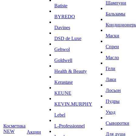
Шампуни
Batiste
Бальзамы
BYREDO
Кондиционер
Davines
Маски
DSD de Luxe
Спреи
Gehwol
Масло
Goldwell
Гели
Health & Beauty
Лаки
Kerastase
Лосьон
KEUNE
Пудры
KEVIN.MURPHY
Уход
Lebel
Сыворотки
Косметика
L-Professionnel
NEW
Акции
Для душа