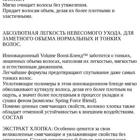
Мягко очищает волосы без утяжеления.
Придает волосам объем, делая их более плотными и
эластичными.
АБСОЛЮТНАЯ ЛЕГКОСТЬ НЕВЕСОМОГО УХОДА. ДЛЯ
ЗАМЕТНОГО ОБЪЕМА НОРМАЛЬНЫХ И ТОНКИХ
ВОЛОС.
Инновационный Volume Boost-Бленд™ заботится о тонких,
лишенных объема волосах, наполняя их легкостью, мягкостью
и естественным движением.
Легчайшие формулы предотвращают спутывание даже самых
тонких волос.
Уплотняющие полимеры в этом инновационном бленде мягко
обволакивают кутикулу волоса, делая его более плотным на
ощупь, а значит более послушным в процессе укладки и
сушки феном [комплекс Spring Force Blend].
Помимо ценных смягчающих свойств, волокно хлопка также
обладает отменной устойчивостью к внешним воздействиям.
СОСТАВ
ЭКСТРАКТ ХЛОПКА: Особенно ценится за свои
великолепные смягчающие и увлажняющие свойства без
утяжеления. Создает естественный барьер для удержания