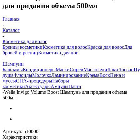
для придания объема 500мл
Главная
-
Каталог
-
Косметика для волос
Бренды косметики
Косметика для волос
Краска для волос
Для
бровей и ресниц
Косметика для ног
-
Шампуни
Бальзамы
Кондиционеры
Маски
Спреи
Масло
Гели
Лаки
Лосьон
Пу
душа
Флюиды
Молочко
Ламинирование
Крема
Воск
Пена и
муссы
СПА-процедуры
Наборы
косметики
Аксессуары
Ампулы
Паста
-
Wella Invigo Volume Boost Шампунь для придания объема
500мл
Артикул:
510000
Характеристики