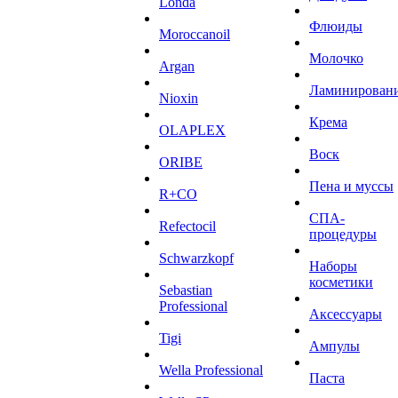
Londa
Флюиды
Moroccanoil
Молочко
Argan
Ламинирован
Niохin
Крема
OLAPLEX
Воск
ORIBE
Пена и муссы
R+CO
СПА-
Refectocil
процедуры
Schwarzkopf
Наборы
косметики
Sebastian
Professional
Аксессуары
Tigi
Ампулы
Wella Professional
Паста