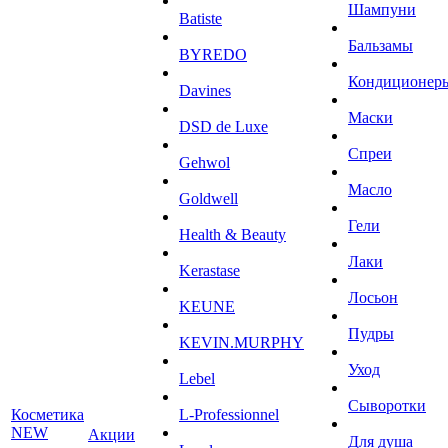
Шампуни
Batiste
Бальзамы
BYREDO
Кондиционер
Davines
Маски
DSD de Luxe
Спреи
Gehwol
Масло
Goldwell
Гели
Health & Beauty
Лаки
Kerastase
Лосьон
KEUNE
Пудры
KEVIN.MURPHY
Уход
Lebel
Сыворотки
Косметика
L-Professionnel
NEW
Акции
Для душа