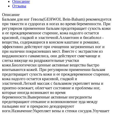
Описание
Отзывы
Описание
Бальзам для ног Геволь(GEHWOL Bein-Balsam) рекомендуется
при тяжести и судорогах в ногах во время беременности. При
регулярном применении бальзам предотвращает сухость кожи
и ее преждевременное старение, кожа надолго остается
красивой, гладкой и эластичной.Аллантоин и бисаболол -
вещества, содержащиеся в конском каштане и ромашке,
эффективно действуют при очищении загрязненных ног и
при наличии покрасневших мест. Вместе с экстрактом из
вирджинского гамамелиса, они действуют смягчающе и
слегка вяжуще на раздражительные участки
кожи.Биологически ценные активные вещества быстро
впитываются кожей. При регулярном применении бальзам
предотвращает сухость кожи и ее преждевременное старение,
кожа надолго остается красивой, гладкой и
эластичной.Легкий массаж с бальзамом укрепляет вены и
приятно освежает, облегчает состояние и проблемы ног,
которые иногда возникают во время
беременности.Выверенные активные ингредиенты
предотвращают отекание и возникновение зуда между
пальцами ног и прекрасно дезодорируют
ноги.Назначение:Укрепляет вены и стенки сосудов.Улучшает