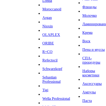
Londa
Флюиды
Moroccanoil
Молочко
Argan
Ламинирован
Niохin
Крема
OLAPLEX
Воск
ORIBE
Пена и муссы
R+CO
СПА-
Refectocil
процедуры
Schwarzkopf
Наборы
косметики
Sebastian
Professional
Аксессуары
Tigi
Ампулы
Wella Professional
Паста