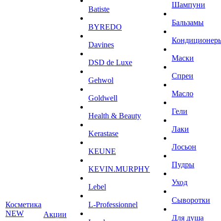
Шампуни
Batiste
Бальзамы
BYREDO
Кондиционер
Davines
Маски
DSD de Luxe
Спреи
Gehwol
Масло
Goldwell
Гели
Health & Beauty
Лаки
Kerastase
Лосьон
KEUNE
Пудры
KEVIN.MURPHY
Уход
Lebel
Сыворотки
Косметика
L-Professionnel
NEW
Акции
Для душа