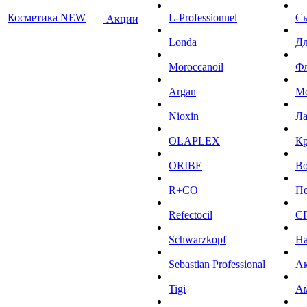
Косметика NEW
L-Professionnel
С
Акции
Londa
Дл
Moroccanoil
Ф
Argan
М
Niохin
Л
OLAPLEX
К
ORIBE
Во
R+CO
Пе
Refectocil
С
Schwarzkopf
На
Sebastian Professional
Ак
Tigi
А