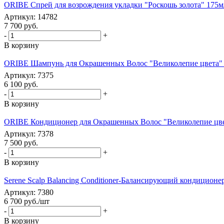
ORIBE Спрей для возрождения укладки "Роскошь золота" 175мл -
Артикул: 14782
7 700
руб.
-
+
В корзину
ORIBE Шампунь для Окрашенных Волос "Великолепие цвета" 250
Артикул: 7375
6 100
руб.
-
+
В корзину
ORIBE Кондиционер для Окрашенных Волос "Великолепие цвета" 
Артикул: 7378
7 500
руб.
-
+
В корзину
Serene Scalp Balancing Conditioner-Балансирующий кондиционе
Артикул: 7380
6 700
руб.
/шт
-
+
В корзину