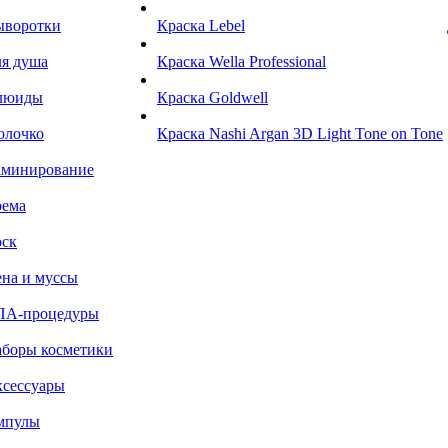
ыворотки
Краска Lebel
я душа
Краска Wella Professional
люиды
Краска Goldwell
олочко
Краска Nashi Argan 3D Light Tone on Tone
аминирование
рема
ск
на и муссы
ПА-процедуры
боры косметики
сессуары
мпулы