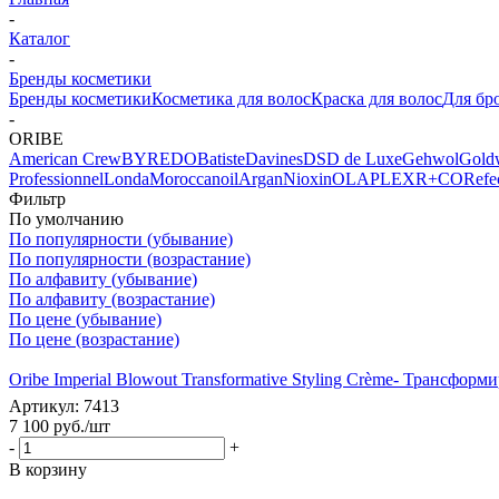
-
Каталог
-
Бренды косметики
Бренды косметики
Косметика для волос
Краска для волос
Для бр
-
ORIBE
American Crew
BYREDO
Batiste
Davines
DSD de Luxe
Gehwol
Gold
Professionnel
Londa
Moroccanoil
Argan
Niохin
OLAPLEX
R+CO
Refec
Фильтр
По умолчанию
По популярности (убывание)
По популярности (возрастание)
По алфавиту (убывание)
По алфавиту (возрастание)
По цене (убывание)
По цене (возрастание)
Oribe Imperial Blowout Transformative Styling Crème- Трансфо
Артикул: 7413
7 100
руб.
/шт
-
+
В корзину