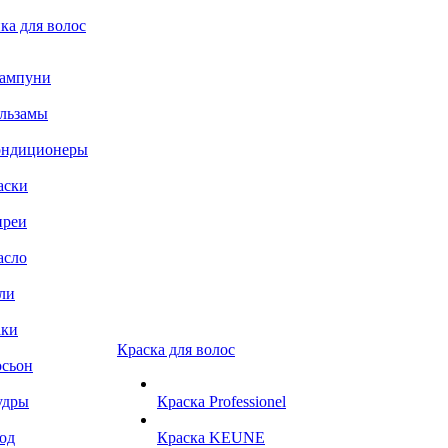
ка для волос
ампуни
льзамы
ондиционеры
аски
преи
асло
ли
аки
Краска для волос
сьон
удры
Краска Professionel
од
Краска KEUNE