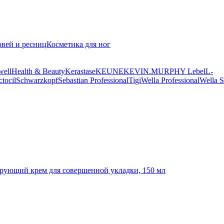
овей и ресниц
Косметика для ног
well
Health & Beauty
Kerastase
KEUNE
KEVIN.MURPHY
Lebel
L-
tocil
Schwarzkopf
Sebastian Professional
Tigi
Wella Professional
Wella 
рмирующий крем для совершенной укладки, 150 мл