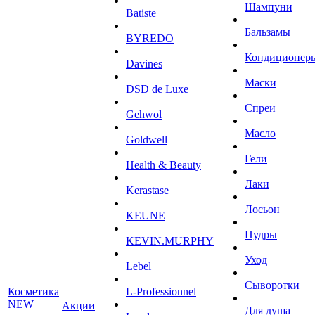
Шампуни
Batiste
Бальзамы
BYREDO
Кондиционер
Davines
Маски
DSD de Luxe
Спреи
Gehwol
Масло
Goldwell
Гели
Health & Beauty
Лаки
Kerastase
Лосьон
KEUNE
Пудры
KEVIN.MURPHY
Уход
Lebel
Сыворотки
Косметика
L-Professionnel
NEW
Акции
Для душа