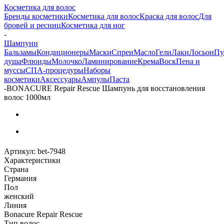
Косметика для волос
Бренды косметики
Косметика для волос
Краска для волос
Для
бровей и ресниц
Косметика для ног
-
Шампуни
Бальзамы
Кондиционеры
Маски
Спреи
Масло
Гели
Лаки
Лосьон
Пу
душа
Флюиды
Молочко
Ламинирование
Крема
Воск
Пена и
муссы
СПА-процедуры
Наборы
косметики
Аксессуары
Ампулы
Паста
-
BONACURE Repair Rescue Шампунь для восстановления
волос 1000мл
Артикул:
bet-7948
Характеристики
Страна
Германия
Пол
женский
Линия
Bonacure Repair Rescue
Тип волос