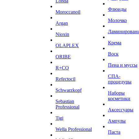
Londa
Флюиды
Moroccanoil
Молочко
Argan
Ламинирован
Niохin
Крема
OLAPLEX
Воск
ORIBE
Пена и муссы
R+CO
СПА-
Refectocil
процедуры
Schwarzkopf
Наборы
косметики
Sebastian
Professional
Аксессуары
Tigi
Ампулы
Wella Professional
Паста