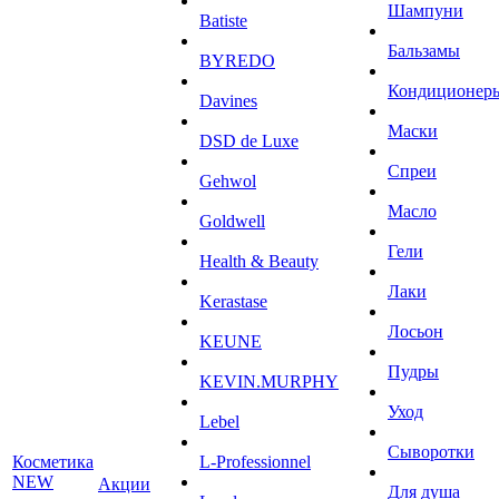
Шампуни
Batiste
Бальзамы
BYREDO
Кондиционер
Davines
Маски
DSD de Luxe
Спреи
Gehwol
Масло
Goldwell
Гели
Health & Beauty
Лаки
Kerastase
Лосьон
KEUNE
Пудры
KEVIN.MURPHY
Уход
Lebel
Сыворотки
Косметика
L-Professionnel
NEW
Акции
Для душа