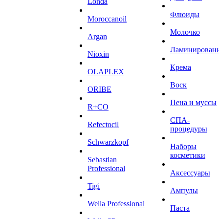
Londa
Флюиды
Moroccanoil
Молочко
Argan
Ламинирован
Niохin
Крема
OLAPLEX
Воск
ORIBE
Пена и муссы
R+CO
СПА-
Refectocil
процедуры
Schwarzkopf
Наборы
косметики
Sebastian
Professional
Аксессуары
Tigi
Ампулы
Wella Professional
Паста