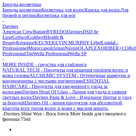
Бренды косметики
Бренды косметики
Косметика для волос
Краска для волос
Для
бровей и ресниц
Косметика для ног
-
Davines
American Crew
Batiste
BYREDO
Davines
DSD de
Luxe
Gehwol
Goldwell
Health &
Beauty
Kerastase
KEUNE
KEVIN.MURPHY
Lebel
Londa
L-
Professionnel
Moroccanoil
Argan
Niохin
OLAPLEX
ORIBE
R+CO
Ref
Professional
Tigi
Wella Professional
Wella SP
-
MORE INSIDE - средства для стайлинга
NATURAL TECH - Продукты для решения проблем волос и
кожи головы
ALCHEMIC SYSTEM - Оттеночные шампуни и
кондиционеры с чистыми пигментами
ESSENTIAL
HAIRCARE - Продукты для ежедневного ухода за
волосами
Davines Heart Of Glass - Линия для ухода и сияния
светлых волос
Davines Pasta & Love - Идеальное бритье и уход
за бородой
Davines Oil - линия продуктов для абсолютной
красоты всех типов волос и кожи с маслом аннато.
-
Davines Shine Wax - Воск блеск More Inside для глянцевого
финиша 75ml