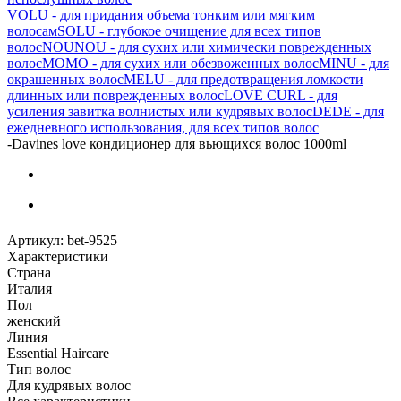
VOLU - для придания объема тонким или мягким
волосам
SOLU - глубокое очищение для всех типов
волос
NOUNOU - для сухих или химически поврежденных
волос
MOMO - для сухих или обезвоженных волос
MINU - для
окрашенных волос
MELU - для предотвращения ломкости
длинных или поврежденных волос
LOVE CURL - для
усиления завитка волнистых или кудрявых волос
DEDE - для
ежедневного использования, для всех типов волос
-
Davines love кондиционер для вьющихся волос 1000ml
Артикул:
bet-9525
Характеристики
Страна
Италия
Пол
женский
Линия
Essential Haircare
Тип волос
Для кудрявых волос