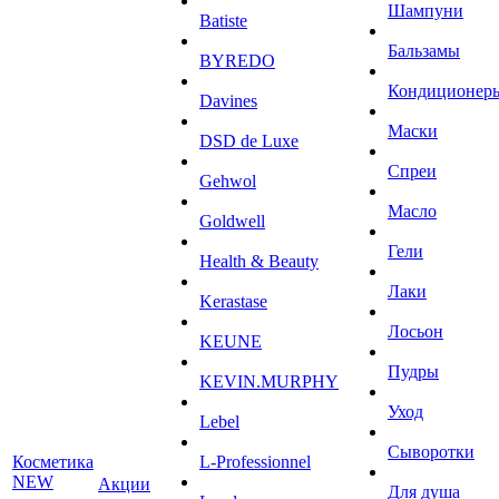
Шампуни
Batiste
Бальзамы
BYREDO
Кондиционер
Davines
Маски
DSD de Luxe
Спреи
Gehwol
Масло
Goldwell
Гели
Health & Beauty
Лаки
Kerastase
Лосьон
KEUNE
Пудры
KEVIN.MURPHY
Уход
Lebel
Сыворотки
Косметика
L-Professionnel
NEW
Акции
Для душа