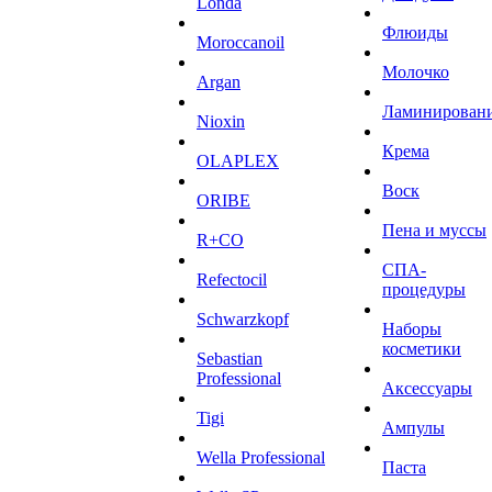
Londa
Флюиды
Moroccanoil
Молочко
Argan
Ламинирован
Niохin
Крема
OLAPLEX
Воск
ORIBE
Пена и муссы
R+CO
СПА-
Refectocil
процедуры
Schwarzkopf
Наборы
косметики
Sebastian
Professional
Аксессуары
Tigi
Ампулы
Wella Professional
Паста