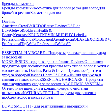
Бренды косметики
Бренды косметики
Косметика для волос
Краска для волос
Для
бровей и ресниц
Косметика для ног
-
Davines
American Crew
BYREDO
Batiste
Davines
DSD de
Luxe
Gehwol
Goldwell
Health &
Beauty
Kerastase
KEUNE
KEVIN.MURPHY
Lebel
L-
Professionnel
Londa
Moroccanoil
Argan
Niохin
OLAPLEX
ORIBE
R+
Professional
Tigi
Wella Professional
Wella SP
-
ESSENTIAL HAIRCARE - Продукты для ежедневного ухода
за волосами
MORE INSIDE - средства для стайлинга
Davines Oil - линия
продуктов для абсолютной красоты всех типов волос и кожи с
маслом аннато.
Davines Pasta & Love - Идеальное бритье и
уход за бородой
Davines Heart Of Glass - Линия для ухода и
сияния светлых волос
ESSENTIAL HAIRCARE - Продукты
для ежедневного ухода за волосами
ALCHEMIC SYSTEM -
Оттеночные шампуни и кондиционеры с чистыми
пигментами
NATURAL TECH - Продукты для решения
проблем волос и кожи головы
-
LOVE SMOOTH - для разглаживания вьющихся и
непослушных волос