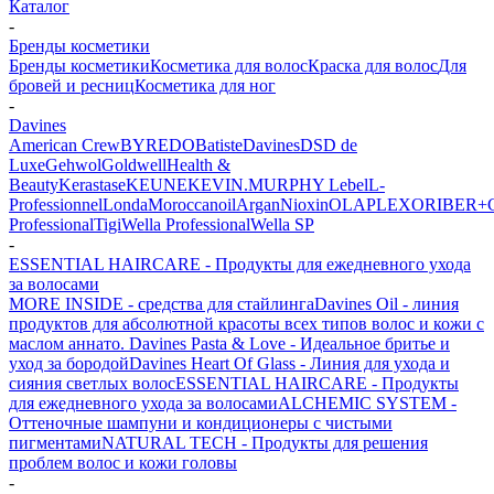
Каталог
-
Бренды косметики
Бренды косметики
Косметика для волос
Краска для волос
Для
бровей и ресниц
Косметика для ног
-
Davines
American Crew
BYREDO
Batiste
Davines
DSD de
Luxe
Gehwol
Goldwell
Health &
Beauty
Kerastase
KEUNE
KEVIN.MURPHY
Lebel
L-
Professionnel
Londa
Moroccanoil
Argan
Niохin
OLAPLEX
ORIBE
R+
Professional
Tigi
Wella Professional
Wella SP
-
ESSENTIAL HAIRCARE - Продукты для ежедневного ухода
за волосами
MORE INSIDE - средства для стайлинга
Davines Oil - линия
продуктов для абсолютной красоты всех типов волос и кожи с
маслом аннато.
Davines Pasta & Love - Идеальное бритье и
уход за бородой
Davines Heart Of Glass - Линия для ухода и
сияния светлых волос
ESSENTIAL HAIRCARE - Продукты
для ежедневного ухода за волосами
ALCHEMIC SYSTEM -
Оттеночные шампуни и кондиционеры с чистыми
пигментами
NATURAL TECH - Продукты для решения
проблем волос и кожи головы
-