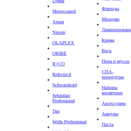
Londa
Флюиды
Moroccanoil
Молочко
Argan
Ламинирован
Niохin
Крема
OLAPLEX
Воск
ORIBE
Пена и муссы
R+CO
СПА-
Refectocil
процедуры
Schwarzkopf
Наборы
косметики
Sebastian
Professional
Аксессуары
Tigi
Ампулы
Wella Professional
Паста