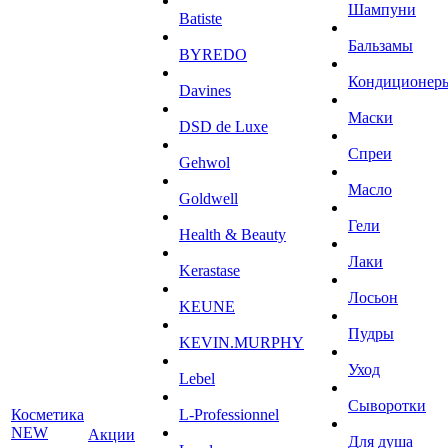
Шампуни
Batiste
Бальзамы
BYREDO
Кондиционер
Davines
Маски
DSD de Luxe
Спреи
Gehwol
Масло
Goldwell
Гели
Health & Beauty
Лаки
Kerastase
Лосьон
KEUNE
Пудры
KEVIN.MURPHY
Уход
Lebel
Сыворотки
Косметика
L-Professionnel
NEW
Акции
Для душа