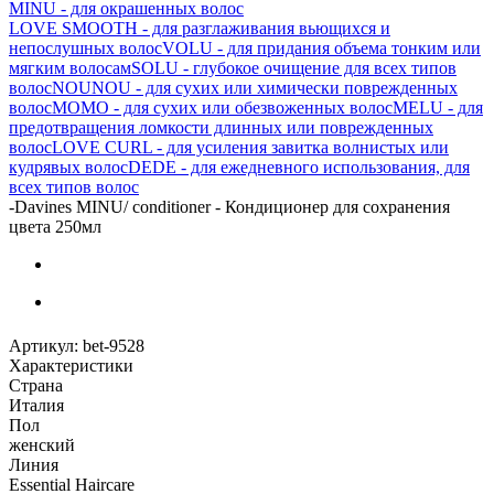
MINU - для окрашенных волос
LOVE SMOOTH - для разглаживания вьющихся и
непослушных волос
VOLU - для придания объема тонким или
мягким волосам
SOLU - глубокое очищение для всех типов
волос
NOUNOU - для сухих или химически поврежденных
волос
MOMO - для сухих или обезвоженных волос
MELU - для
предотвращения ломкости длинных или поврежденных
волос
LOVE CURL - для усиления завитка волнистых или
кудрявых волос
DEDE - для ежедневного использования, для
всех типов волос
-
Davines MINU/ conditioner - Кондиционер для сохранения
цвета 250мл
Артикул:
bet-9528
Характеристики
Страна
Италия
Пол
женский
Линия
Essential Haircare