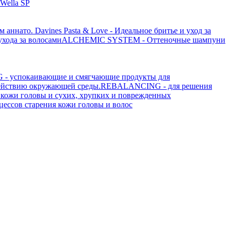
Wella SP
ом аннато.
Davines Pasta & Love - Идеальное бритье и уход за
ода за волосами
ALCHEMIC SYSTEM - Оттеночные шампуни
- успокаивающие и смягчающие продукты для
ействию окружающей среды.
REBALANCING - для решения
кожи головы и сухих, хрупких и поврежденных
ессов старения кожи головы и волос