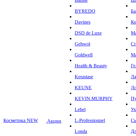
Batiste
Ш
BYREDO
Ба
Davines
К
DSD de Luxe
М
Gehwol
С
Goldwell
М
Health & Beauty
Ге
Kerastase
Л
KEUNE
Ло
KEVIN.MURPHY
П
Lebel
Ух
Косметика NEW
L-Professionnel
С
Акции
Londa
Дл