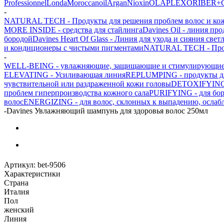
Professionnel
Londa
Moroccanoil
Argan
Niохin
OLAPLEX
ORIBE
R+
-
NATURAL TECH - Продукты для решения проблем волос и ко
MORE INSIDE - средства для стайлинга
Davines Oil - линия пр
бородой
Davines Heart Of Glass - Линия для ухода и сияния свет
и кондиционеры с чистыми пигментами
NATURAL TECH - Проду
-
WELL-BEING - увлажняющие, защищающие и стимулирующие п
ELEVATING - Усиливающая линия
REPLUMPING - продукты для
чувствительной или раздраженной кожи головы
DETOXIFYING -
проблем гиперпроизводства кожного сала
PURIFYING - для бор
волос
ENERGIZING - для волос, склонных к выпадению, ослаб
-
Davines Увлажняющий шампунь для здоровья волос 250мл
Артикул:
bet-9506
Характеристики
Страна
Италия
Пол
женский
Линия