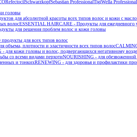
CO
Refectocil
Schwarzkopf
Sebastian Professional
Tigi
Wella Professional
жи головы
одуктов для абсолютной красоты всех типов волос и кожи с масл
лых волос
ESSENTIAL HAIRCARE - Продукты для ежедневного ух
кты для решения проблем волос и кожи головы
родукты для всех типов волос
 объема, плотности и эластичности всех типов волос
CALMING 
 для кожи головы и волос, подвергающихся негативному возд
ьбы со всеми видами перхоти
NOURISHING - для обезвоженной 
ленных и тонких
RENEWING - для здоровья и профилактики проц