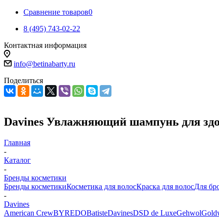
Сравнение товаров
0
8 (495) 743-02-22
Контактная информация
info@betinabarty.ru
Поделиться
Davines Увлажняющий шампунь для здо
Главная
-
Каталог
-
Бренды косметики
Бренды косметики
Косметика для волос
Краска для волос
Для бр
-
Davines
American Crew
BYREDO
Batiste
Davines
DSD de Luxe
Gehwol
Gold