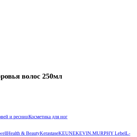
ровья волос 250мл
овей и ресниц
Косметика для ног
well
Health & Beauty
Kerastase
KEUNE
KEVIN.MURPHY
Lebel
L-