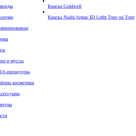
люиды
Краска Goldwell
олочко
Краска Nashi Argan 3D Light Tone on Tone
аминирование
рема
ск
на и муссы
ПА-процедуры
боры косметики
сессуары
мпулы
ста