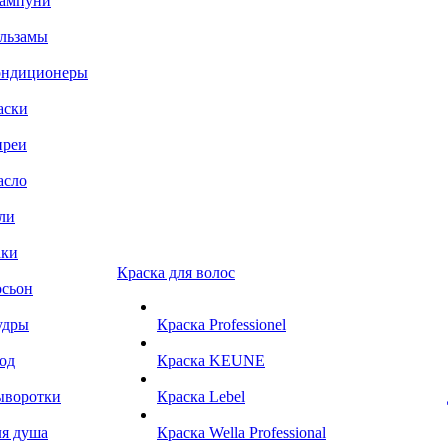
ампуни
льзамы
ондиционеры
аски
преи
асло
ли
аки
Краска для волос
сьон
удры
Краска Professionel
од
Краска KEUNE
ыворотки
Краска Lebel
я душа
Краска Wella Professional