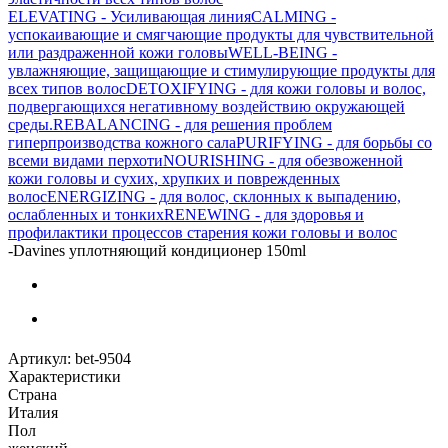
ELEVATING - Усиливающая линия
CALMING -
успокаивающие и смягчающие продукты для чувствительной
или раздраженной кожи головы
WELL-BEING -
увлажняющие, защищающие и стимулирующие продукты для
всех типов волос
DETOXIFYING - для кожи головы и волос,
подвергающихся негативному воздействию окружающей
среды.
REBALANCING - для решения проблем
гиперпроизводства кожного сала
PURIFYING - для борьбы со
всеми видами перхоти
NOURISHING - для обезвоженной
кожи головы и сухих, хрупких и поврежденных
волос
ENERGIZING - для волос, склонных к выпадению,
ослабленных и тонких
RENEWING - для здоровья и
профилактики процессов старения кожи головы и волос
-
Davines уплотняющий кондиционер 150ml
Артикул:
bet-9504
Характеристики
Страна
Италия
Пол