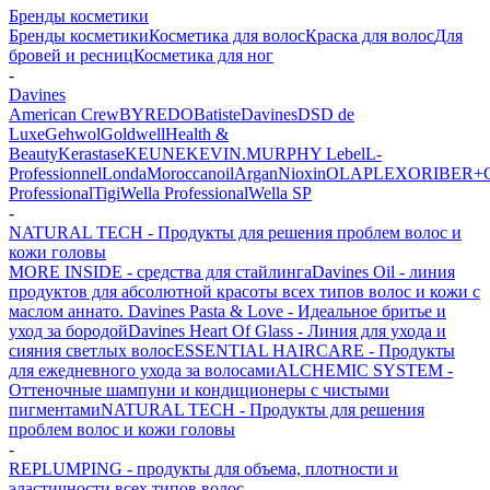
Бренды косметики
Бренды косметики
Косметика для волос
Краска для волос
Для
бровей и ресниц
Косметика для ног
-
Davines
American Crew
BYREDO
Batiste
Davines
DSD de
Luxe
Gehwol
Goldwell
Health &
Beauty
Kerastase
KEUNE
KEVIN.MURPHY
Lebel
L-
Professionnel
Londa
Moroccanoil
Argan
Niохin
OLAPLEX
ORIBE
R+
Professional
Tigi
Wella Professional
Wella SP
-
NATURAL TECH - Продукты для решения проблем волос и
кожи головы
MORE INSIDE - средства для стайлинга
Davines Oil - линия
продуктов для абсолютной красоты всех типов волос и кожи с
маслом аннато.
Davines Pasta & Love - Идеальное бритье и
уход за бородой
Davines Heart Of Glass - Линия для ухода и
сияния светлых волос
ESSENTIAL HAIRCARE - Продукты
для ежедневного ухода за волосами
ALCHEMIC SYSTEM -
Оттеночные шампуни и кондиционеры с чистыми
пигментами
NATURAL TECH - Продукты для решения
проблем волос и кожи головы
-
REPLUMPING - продукты для объема, плотности и
эластичности всех типов волос