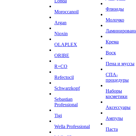
Londa
Флюиды
Moroccanoil
Молочко
Argan
Ламинирован
Niохin
Крема
OLAPLEX
Воск
ORIBE
Пена и муссы
R+CO
СПА-
Refectocil
процедуры
Schwarzkopf
Наборы
косметики
Sebastian
Professional
Аксессуары
Tigi
Ампулы
Wella Professional
Паста