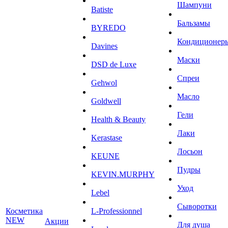
Шампуни
Batiste
Бальзамы
BYREDO
Кондиционер
Davines
Маски
DSD de Luxe
Спреи
Gehwol
Масло
Goldwell
Гели
Health & Beauty
Лаки
Kerastase
Лосьон
KEUNE
Пудры
KEVIN.MURPHY
Уход
Lebel
Сыворотки
Косметика
L-Professionnel
NEW
Акции
Для душа