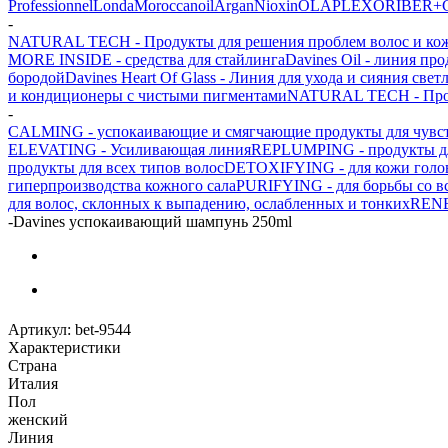
Professionnel
Londa
Moroccanoil
Argan
Niохin
OLAPLEX
ORIBE
R+
-
NATURAL TECH - Продукты для решения проблем волос и ко
MORE INSIDE - средства для стайлинга
Davines Oil - линия пр
бородой
Davines Heart Of Glass - Линия для ухода и сияния свет
и кондиционеры с чистыми пигментами
NATURAL TECH - Проду
-
CALMING - успокаивающие и смягчающие продукты для чувст
ELEVATING - Усиливающая линия
REPLUMPING - продукты для
продукты для всех типов волос
DETOXIFYING - для кожи голов
гиперпроизводства кожного сала
PURIFYING - для борьбы со в
для волос, склонных к выпадению, ослабленных и тонких
RENE
-
Davines успокаивающий шампунь 250ml
Артикул:
bet-9544
Характеристики
Страна
Италия
Пол
женский
Линия