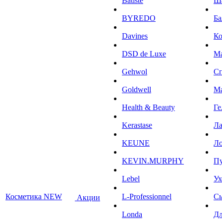
Batiste
Ш
BYREDO
Ба
Davines
К
DSD de Luxe
М
Gehwol
С
Goldwell
М
Health & Beauty
Ге
Kerastase
Л
KEUNE
Ло
KEVIN.MURPHY
П
Lebel
Ух
Косметика NEW
L-Professionnel
С
Акции
Londa
Дл