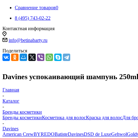
Сравнение товаров
0
8 (495) 743-02-22
Контактная информация
info@betinabarty.ru
Поделиться
Davines успокаивающий шампунь 250m
Главная
-
Каталог
-
Бренды косметики
Бренды косметики
Косметика для волос
Краска для волос
Для бр
-
Davines
American Crew
BYREDO
Batiste
Davines
DSD de Luxe
Gehwol
Gold