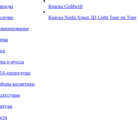
люиды
Краска Goldwell
олочко
Краска Nashi Argan 3D Light Tone on Tone
аминирование
рема
ск
на и муссы
ПА-процедуры
боры косметики
сессуары
мпулы
ста