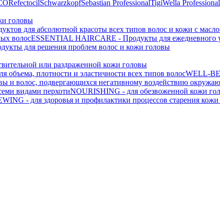
CO
Refectocil
Schwarzkopf
Sebastian Professional
Tigi
Wella Professional
жи головы
одуктов для абсолютной красоты всех типов волос и кожи с масл
лых волос
ESSENTIAL HAIRCARE - Продукты для ежедневного ух
кты для решения проблем волос и кожи головы
вительной или раздраженной кожи головы
 объема, плотности и эластичности всех типов волос
WELL-BEI
ы и волос, подвергающихся негативному воздействию окружаю
семи видами перхоти
NOURISHING - для обезвоженной кожи гол
WING - для здоровья и профилактики процессов старения кожи 