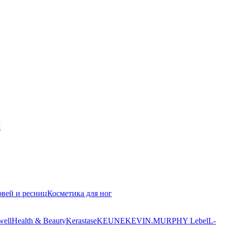
l
овей и ресниц
Косметика для ног
well
Health & Beauty
Kerastase
KEUNE
KEVIN.MURPHY
Lebel
L-