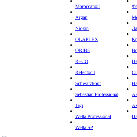
Moroccanoil
Ф
Argan
М
Niохin
Л
OLAPLEX
К
ORIBE
Во
R+CO
Пе
Refectocil
С
Schwarzkopf
На
Sebastian Professional
Ак
Tigi
А
Wella Professional
Па
Wella SP