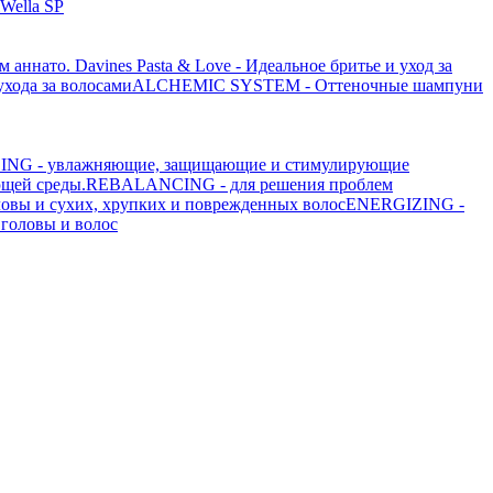
Wella SP
ом аннато.
Davines Pasta & Love - Идеальное бритье и уход за
ода за волосами
ALCHEMIC SYSTEM - Оттеночные шампуни
NG - увлажняющие, защищающие и стимулирующие
щей среды.
REBALANCING - для решения проблем
овы и сухих, хрупких и поврежденных волос
ENERGIZING -
головы и волос