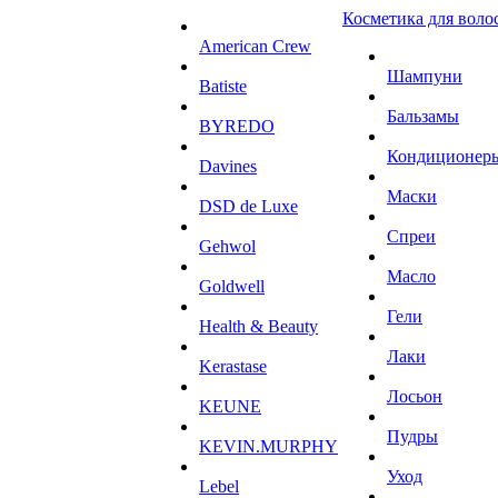
Косметика для воло
American Crew
Шампуни
Batiste
Бальзамы
BYREDO
Кондиционер
Davines
Маски
DSD de Luxe
Спреи
Gehwol
Масло
Goldwell
Гели
Health & Beauty
Лаки
Kerastase
Лосьон
KEUNE
Пудры
KEVIN.MURPHY
Уход
Lebel