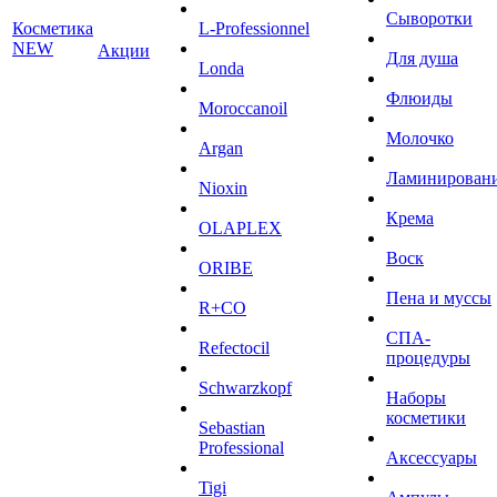
Сыворотки
Косметика
L-Professionnel
NEW
Акции
Для душа
Londa
Флюиды
Moroccanoil
Молочко
Argan
Ламинирован
Niохin
Крема
OLAPLEX
Воск
ORIBE
Пена и муссы
R+CO
СПА-
Refectocil
процедуры
Schwarzkopf
Наборы
косметики
Sebastian
Professional
Аксессуары
Tigi