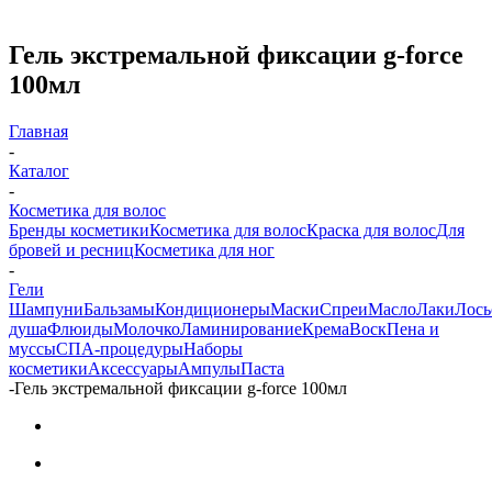
Гель экстремальной фиксации g-force
100мл
Главная
-
Каталог
-
Косметика для волос
Бренды косметики
Косметика для волос
Краска для волос
Для
бровей и ресниц
Косметика для ног
-
Гели
Шампуни
Бальзамы
Кондиционеры
Маски
Спреи
Масло
Лаки
Лось
душа
Флюиды
Молочко
Ламинирование
Крема
Воск
Пена и
муссы
СПА-процедуры
Наборы
косметики
Аксессуары
Ампулы
Паста
-
Гель экстремальной фиксации g-force 100мл