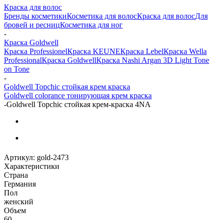
Краска для волос
Бренды косметики
Косметика для волос
Краска для волос
Для
бровей и ресниц
Косметика для ног
-
Краска Goldwell
Краска Professionel
Краска KEUNE
Краска Lebel
Краска Wella
Professional
Краска Goldwell
Краска Nashi Argan 3D Light Tone
on Tone
-
Goldwell Topchic стойкая крем краска
Goldwell colorance тонирующая крем краска
-
Gоldwell Topchic стойкая крем-краска 4NA
Артикул:
gold-2473
Характеристики
Страна
Германия
Пол
женский
Объем
60