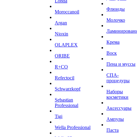
Londa
Флюиды
Moroccanoil
Молочко
Argan
Ламинирован
Niохin
Крема
OLAPLEX
Воск
ORIBE
Пена и муссы
R+CO
СПА-
Refectocil
процедуры
Schwarzkopf
Наборы
косметики
Sebastian
Professional
Аксессуары
Tigi
Ампулы
Wella Professional
Паста