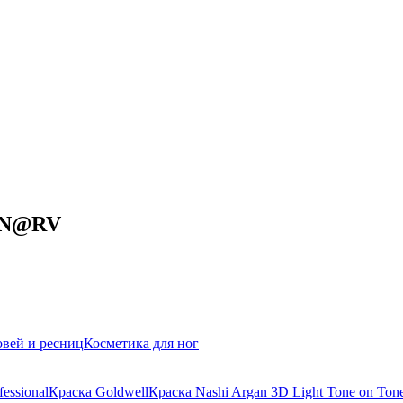
 6N@RV
овей и ресниц
Косметика для ног
essional
Краска Goldwell
Краска Nashi Argan 3D Light Tone on Ton