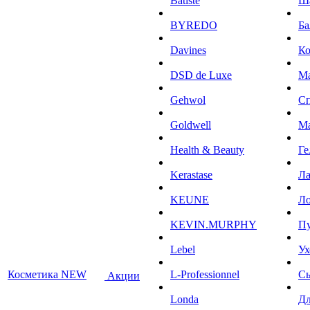
Batiste
Ш
BYREDO
Ба
Davines
К
DSD de Luxe
М
Gehwol
С
Goldwell
М
Health & Beauty
Ге
Kerastase
Л
KEUNE
Ло
KEVIN.MURPHY
П
Lebel
Ух
Косметика NEW
L-Professionnel
С
Акции
Londa
Дл