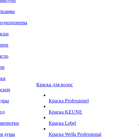
ампуни
льзамы
ондиционеры
аски
преи
асло
ли
аки
Краска для волос
сьон
удры
Краска Professionel
од
Краска KEUNE
ыворотки
Краска Lebel
я душа
Краска Wella Professional