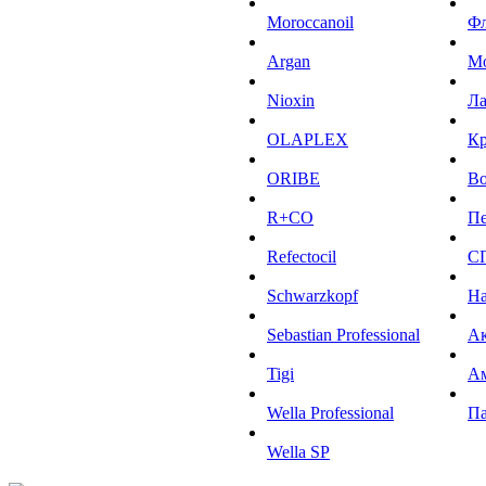
Moroccanoil
Ф
Argan
М
Niохin
Л
OLAPLEX
К
ORIBE
Во
R+CO
Пе
Refectocil
С
Schwarzkopf
На
Sebastian Professional
Ак
Tigi
А
Wella Professional
Па
Wella SP