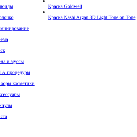
люиды
Краска Goldwell
олочко
Краска Nashi Argan 3D Light Tone on Tone
аминирование
рема
ск
на и муссы
ПА-процедуры
боры косметики
сессуары
мпулы
ста