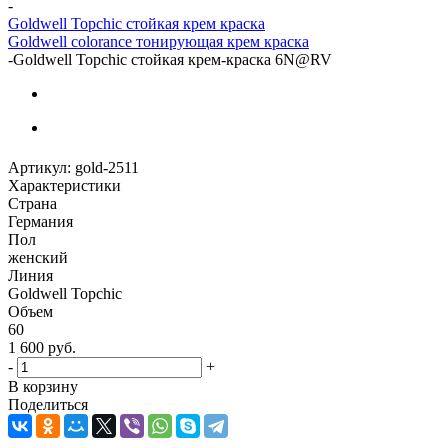
-
Goldwell Topchic стойкая крем краска
Goldwell colorance тонирующая крем краска
-
Gоldwell Topchic стойкая крем-краска 6N@RV
Артикул:
gold-2511
Характеристики
Страна
Германия
Пол
женский
Линия
Goldwell Topchic
Объем
60
1 600
руб.
-
+
В корзину
Поделиться