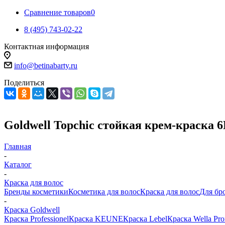
Сравнение товаров
0
8 (495) 743-02-22
Контактная информация
info@betinabarty.ru
Поделиться
Gоldwell Topchic стойкая крем-краска
Главная
-
Каталог
-
Краска для волос
Бренды косметики
Косметика для волос
Краска для волос
Для бр
-
Краска Goldwell
Краска Professionel
Краска KEUNE
Краска Lebel
Краска Wella Prof