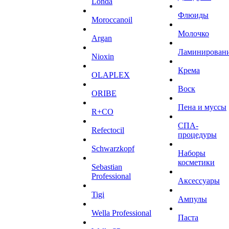
Londa
Флюиды
Moroccanoil
Молочко
Argan
Ламинирован
Niохin
Крема
OLAPLEX
Воск
ORIBE
Пена и муссы
R+CO
СПА-
Refectocil
процедуры
Schwarzkopf
Наборы
косметики
Sebastian
Professional
Аксессуары
Tigi
Ампулы
Wella Professional
Паста