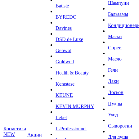
Шампуни
Batiste
Бальзамы
BYREDO
Кондиционер
Davines
Маски
DSD de Luxe
Спреи
Gehwol
Масло
Goldwell
Гели
Health & Beauty
Лаки
Kerastase
Лосьон
KEUNE
Пудры
KEVIN.MURPHY
Уход
Lebel
Сыворотки
Косметика
L-Professionnel
NEW
Акции
Для душа