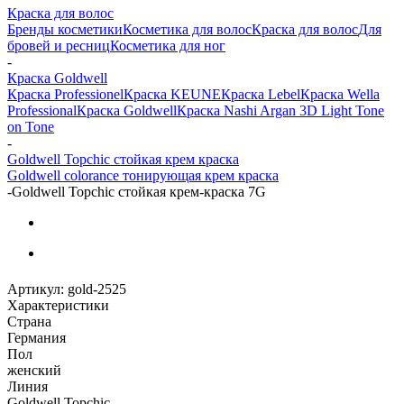
Краска для волос
Бренды косметики
Косметика для волос
Краска для волос
Для
бровей и ресниц
Косметика для ног
-
Краска Goldwell
Краска Professionel
Краска KEUNE
Краска Lebel
Краска Wella
Professional
Краска Goldwell
Краска Nashi Argan 3D Light Tone
on Tone
-
Goldwell Topchic стойкая крем краска
Goldwell colorance тонирующая крем краска
-
Gоldwell Topchic стойкая крем-краска 7G
Артикул:
gold-2525
Характеристики
Страна
Германия
Пол
женский
Линия
Goldwell Topchic