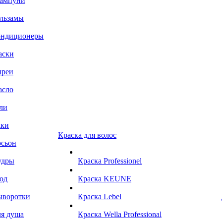
ампуни
льзамы
ондиционеры
аски
преи
асло
ли
аки
Краска для волос
сьон
удры
Краска Professionel
од
Краска KEUNE
ыворотки
Краска Lebel
я душа
Краска Wella Professional