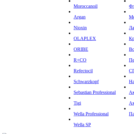
Moroccanoil
Ф
Argan
М
Niохin
Л
OLAPLEX
К
ORIBE
Во
R+CO
Пе
Refectocil
С
Schwarzkopf
На
Sebastian Professional
Ак
Tigi
А
Wella Professional
Па
Wella SP