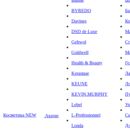
Batiste
Ш
BYREDO
Ба
Davines
К
DSD de Luxe
М
Gehwol
С
Goldwell
М
Health & Beauty
Ге
Kerastase
Л
KEUNE
Ло
KEVIN.MURPHY
П
Lebel
Ух
Косметика NEW
L-Professionnel
С
Акции
Londa
Дл