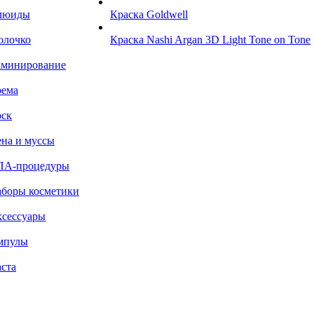
люиды
Краска Goldwell
олочко
Краска Nashi Argan 3D Light Tone on Tone
аминирование
рема
ск
на и муссы
ПА-процедуры
боры косметики
сессуары
мпулы
ста