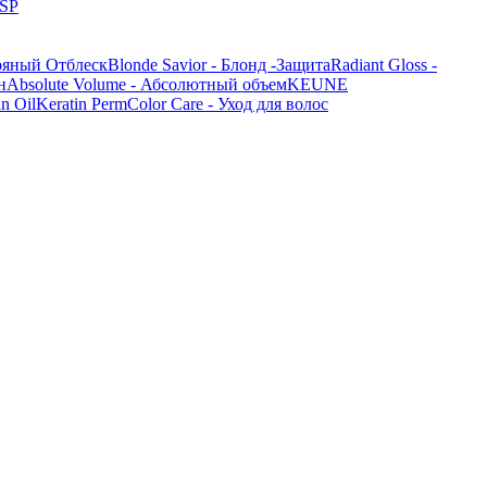
 SP
ебряный Отблеск
Blonde Savior - Блонд -Защита
Radiant Gloss -
н
Absolute Volume - Абсолютный объем
KEUNE
in Oil
Keratin Perm
Color Care - Уход для волос