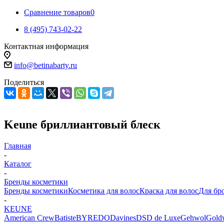
Сравнение товаров
0
8 (495) 743-02-22
Контактная информация
info@betinabarty.ru
Поделиться
Keune бриллиантовый блеск
Главная
-
Каталог
-
Бренды косметики
Бренды косметики
Косметика для волос
Краска для волос
Для бр
-
KEUNE
American Crew
Batiste
BYREDO
Davines
DSD de Luxe
Gehwol
Gold