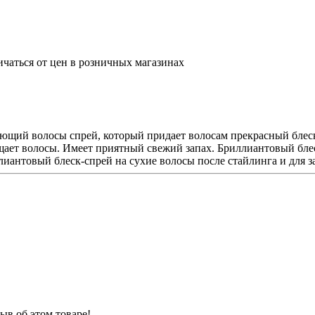
ичаться от цен в розничных магазинах
ий волосы спрей, который придает волосам прекрасный блеск н
ет волосы. Имеет приятный свежий запах. Бриллиантовый блес
антовый блеск-спрей на сухие волосы после стайлинга и для з
ыв об этом товаре!