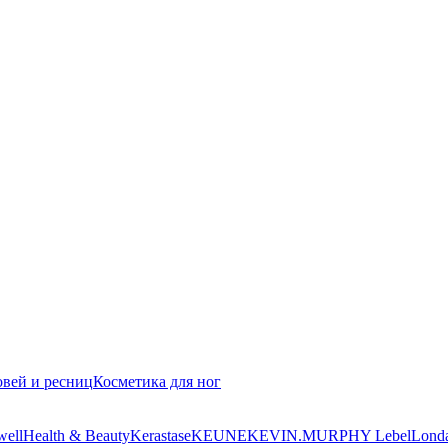
овей и ресниц
Косметика для ног
well
Health & Beauty
Kerastase
KEUNE
KEVIN.MURPHY
Lebel
Lond