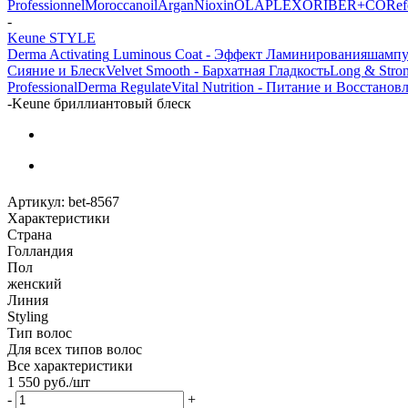
Professionnel
Moroccanoil
Argan
Niохin
OLAPLEX
ORIBE
R+CO
Ref
-
Keune STYLE
Derma Activating
Luminous Coat - Эффект Ламинирования
шамп
Сияние и Блеск
Velvet Smooth - Бархатная Гладкость
Long & Stro
Professional
Derma Regulate
Vital Nutrition - Питание и Восстанов
-
Keune бриллиантовый блеск
Артикул:
bet-8567
Характеристики
Страна
Голландия
Пол
женский
Линия
Styling
Тип волос
Для всех типов волос
Все характеристики
1 550
руб.
/шт
-
+