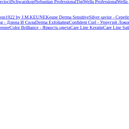
ectocil
Schwarzkopf
Sebastian Professional
Tigi
Wella Professional
Wella
уни
1922 by J.M.KEUNE
Keune Derma Sensitive
Silver savior - Сер
ng - Длина И Сила
Derma Exfoliating
Confident Curl - Упругий Локо
ление
Color Brilliance - Яркость цвета
Care Line Keratin
Care Line Sat