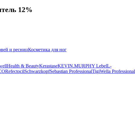
итель 12%
овей и ресниц
Косметика для ног
well
Health & Beauty
Kerastase
KEVIN.MURPHY
Lebel
L-
CO
Refectocil
Schwarzkopf
Sebastian Professional
Tigi
Wella Professional