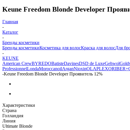
Keune Freedom Blonde Developer Прояв
Главная
-
Каталог
-
Бренды косметики
Бренды косметики
Косметика для волос
Краска для волос
Для бр
-
KEUNE
American Crew
BYREDO
Batiste
Davines
DSD de Luxe
Gehwol
Gold
Professionnel
Londa
Moroccanoil
Argan
Niохin
OLAPLEX
ORIBE
R+
-
Keune Freedom Blonde Developer Проявитель 12%
Характеристики
Страна
Голландия
Линия
Ultimate Blonde