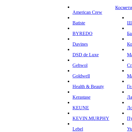
Космети
American Crew
Batiste
Ш
BYREDO
Ба
Davines
К
DSD de Luxe
М
Gehwol
С
Goldwell
М
Health & Beauty
Ге
Kerastase
Л
KEUNE
Ло
KEVIN.MURPHY
П
Lebel
Ух