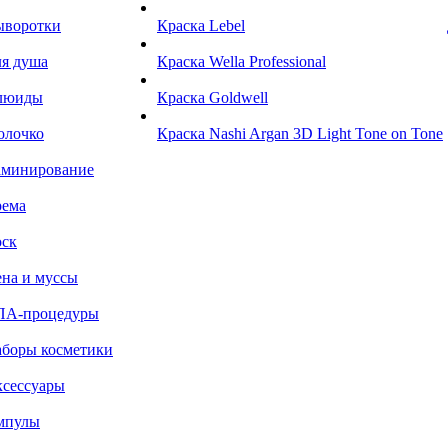
ыворотки
Краска Lebel
я душа
Краска Wella Professional
люиды
Краска Goldwell
олочко
Краска Nashi Argan 3D Light Tone on Tone
аминирование
рема
ск
на и муссы
ПА-процедуры
боры косметики
сессуары
мпулы