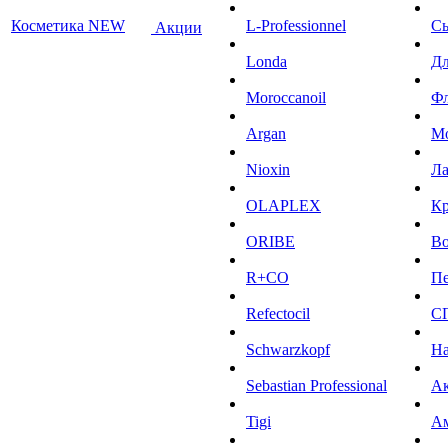
Косметика NEW
L-Professionnel
С
Акции
Londa
Дл
Moroccanoil
Ф
Argan
М
Niохin
Л
OLAPLEX
К
ORIBE
Во
R+CO
Пе
Refectocil
С
Schwarzkopf
На
Sebastian Professional
Ак
Tigi
А