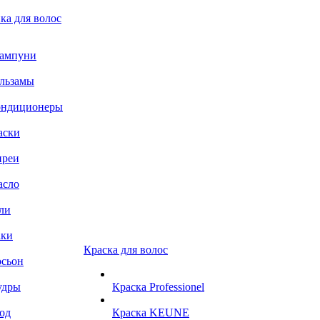
ка для волос
ампуни
льзамы
ондиционеры
аски
преи
асло
ли
аки
Краска для волос
сьон
удры
Краска Professionel
од
Краска KEUNE