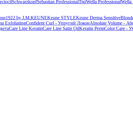
ectocil
Schwarzkopf
Sebastian Professional
Tigi
Wella Professional
Wella
уни
1922 by J.M.KEUNE
Keune STYLE
Keune Derma Sensitive
Blond
a Exfoliating
Confident Curl - Упругий Локон
Absolute Volume - А
цвета
Care Line Keratin
Care Line Satin Oil
Keratin Perm
Color Care - У