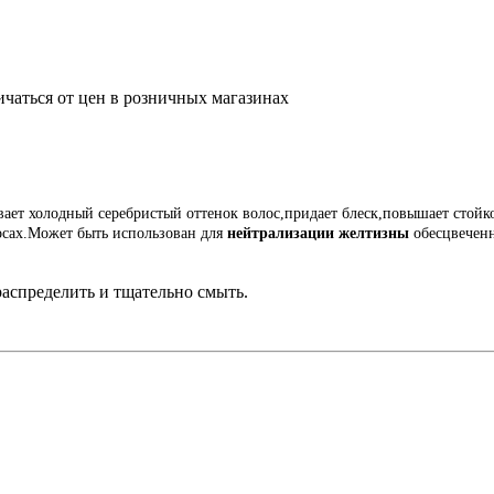
ичаться от цен в розничных магазинах
вает холодный серебристый оттенок волос,придает блеск,повышает стойк
осах.Может быть использован для
нейтрализации желтизны
обесцвечен
аспределить и тщательно смыть.