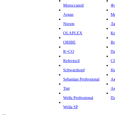
Moroccanoil
Ф
Argan
М
Niохin
Л
OLAPLEX
К
ORIBE
Во
R+CO
Пе
Refectocil
С
Schwarzkopf
На
Sebastian Professional
Ак
Tigi
А
Wella Professional
Па
Wella SP