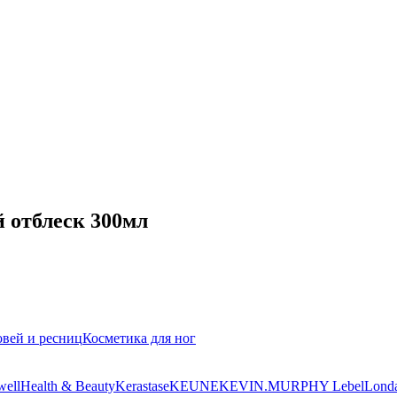
й отблеск 300мл
овей и ресниц
Косметика для ног
well
Health & Beauty
Kerastase
KEUNE
KEVIN.MURPHY
Lebel
Lond