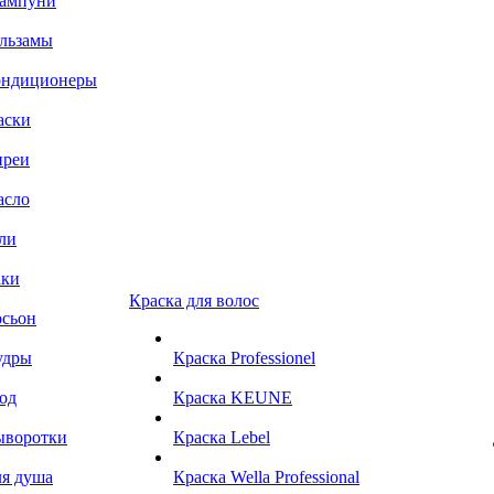
ампуни
льзамы
ондиционеры
аски
преи
асло
ли
аки
Краска для волос
сьон
удры
Краска Professionel
од
Краска KEUNE
ыворотки
Краска Lebel
я душа
Краска Wella Professional