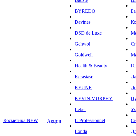
Batiste
Ш
BYREDO
Ба
Davines
К
DSD de Luxe
М
Gehwol
С
Goldwell
М
Health & Beauty
Ге
Kerastase
Л
KEUNE
Ло
KEVIN.MURPHY
П
Lebel
Ух
Косметика NEW
L-Professionnel
С
Акции
Londa
Дл