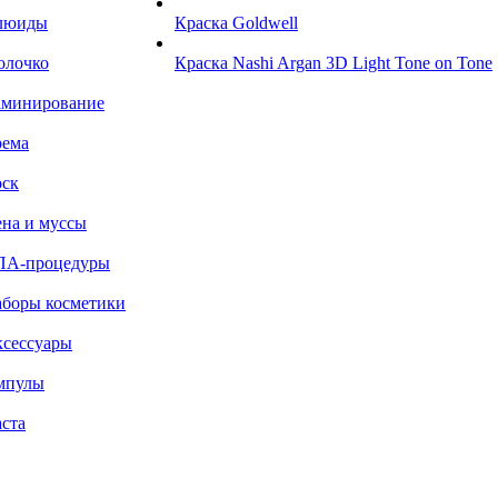
люиды
Краска Goldwell
олочко
Краска Nashi Argan 3D Light Tone on Tone
аминирование
рема
ск
на и муссы
ПА-процедуры
боры косметики
сессуары
мпулы
ста