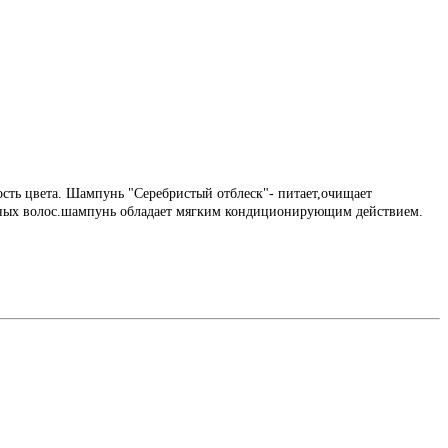
ость цвета. Шампунь "Серебристый отблеск"- питает,очищает
ных волос.шампунь обладает мягким кондиционирующим действием.