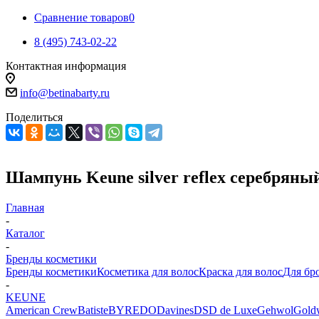
Сравнение товаров
0
8 (495) 743-02-22
Контактная информация
info@betinabarty.ru
Поделиться
Шампунь Keune silver reflex серебряны
Главная
-
Каталог
-
Бренды косметики
Бренды косметики
Косметика для волос
Краска для волос
Для бр
-
KEUNE
American Crew
Batiste
BYREDO
Davines
DSD de Luxe
Gehwol
Gold