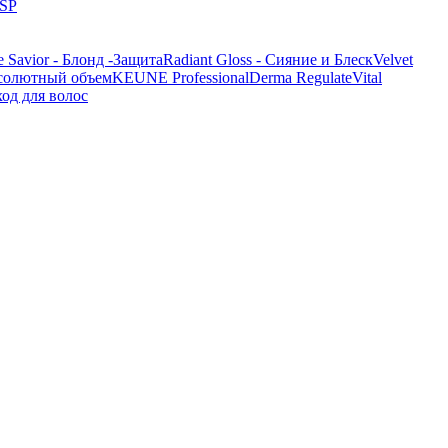
 SP
e Savior - Блонд -Защита
Radiant Gloss - Сияние и Блеск
Velvet
бсолютный объем
KEUNE Professional
Derma Regulate
Vital
ход для волос