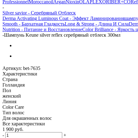
Professionnel
Moroccanoil
Argan
Niохin
OLAPLEX
ORIBE
R+CO
Ref
-
Silver savior - Серебряный Отблеск
Derma Activating
Luminous Coat - Эффект Ламинирования
шамп
Smooth - Бархатная Гладкость
Long & Strong - Длина И Сила
Derm
Nutrition - Питание и Восстановление
Color Brilliance - Яркость 
-
Шампунь Keune silver reflex серебряный отблеск 300мл
Артикул:
bet-7635
Характеристики
Страна
Голландия
Пол
женский
Линия
Color Care
Тип волос
Для окрашенных волос
Все характеристики
1 900
руб.
-
+