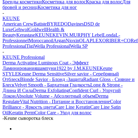
Бренды косметики
Косметика для волос
Краска для волос
Для
бровей и ресниц
Косметика для ног
-
KEUNE
American Crew
Batiste
BYREDO
Davines
DSD de
Luxe
Gehwol
Goldwell
Health &
Beauty
Kerastase
KEUNE
KEVIN.MURPHY
Lebel
Londa
L-
Professionnel
Moroccanoil
Argan
Niохin
OLAPLEX
ORIBE
R+CO
Ref
Professional
Tigi
Wella Professional
Wella SP
-
KEUNE Professional
Derma Activating
Luminous Coat - Эффект
Ламинирования
шампуни
1922 by J.M.KEUNE
Keune
STYLE
Keune Derma Sensitive
Silver savior - Серебряный
Отблеск
Blonde Savior - Блонд -Защита
Radiant Gloss - Сияние и
Блеск
Velvet Smooth - Бархатная Гладкость
Long & Strong -
Длина И Сила
Derma Exfoliating
Confident Curl - Упругий
Локон
Absolute Volume - Абсолютный объем
Derma
Regulate
Vital Nutrition - Питание и Восстановление
Color
Brilliance - Яркость цвета
Care Line Keratin
Care Line Satin
Oil
Keratin Perm
Color Care - Уход для волос
-
Keune сыворотка блеск