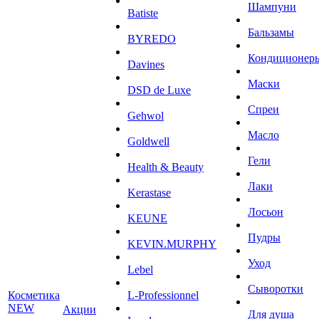
Шампуни
Batiste
Бальзамы
BYREDO
Кондиционер
Davines
Маски
DSD de Luxe
Спреи
Gehwol
Масло
Goldwell
Гели
Health & Beauty
Лаки
Kerastase
Лосьон
KEUNE
Пудры
KEVIN.MURPHY
Уход
Lebel
Сыворотки
Косметика
L-Professionnel
NEW
Акции
Для душа