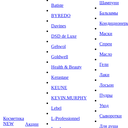
Шампуни
Batiste
Бальзамы
BYREDO
Кондиционер
Davines
Маски
DSD de Luxe
Спреи
Gehwol
Масло
Goldwell
Гели
Health & Beauty
Лаки
Kerastase
Лосьон
KEUNE
Пудры
KEVIN.MURPHY
Уход
Lebel
Сыворотки
Косметика
L-Professionnel
NEW
Акции
Для душа