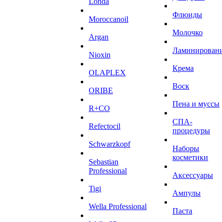
Londa
Флюиды
Moroccanoil
Молочко
Argan
Ламинирован
Niохin
Крема
OLAPLEX
Воск
ORIBE
Пена и муссы
R+CO
СПА-
Refectocil
процедуры
Schwarzkopf
Наборы
косметики
Sebastian
Professional
Аксессуары
Tigi
Ампулы
Wella Professional
Паста