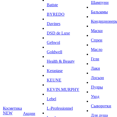
Шампуни
Batiste
Бальзамы
BYREDO
Кондиционер
Davines
Маски
DSD de Luxe
Спреи
Gehwol
Масло
Goldwell
Гели
Health & Beauty
Лаки
Kerastase
Лосьон
KEUNE
Пудры
KEVIN.MURPHY
Уход
Lebel
Сыворотки
Косметика
L-Professionnel
NEW
Акции
Для душа