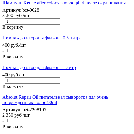
Шампунь Keune after color shampoo ph 4 после окрашивания
Артикул: bet-9628
3 300
руб.
/шт
-
+
В корзину
Помпа - дозатор для флакона 0,5 литра
400
руб.
/шт
-
+
В корзину
Помпа - дозатор для флакона 1 литр
400
руб.
/шт
-
+
В корзину
Absolut Repair Oil питательная сыворотка для очень
поврежденных волос 90ml
Артикул: bet-2208195
2 350
руб.
/шт
-
+
В корзину