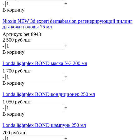
-
+
В корзину
Nioxin NEW 3d expert dermabrasion регенерирующий пилинг
для кожи головы 75 мл
Артикул: bet-8943
2 500
руб.
/шт
-
+
В корзину
Londa lightplex BOND маска №3 200 мл
1 700
руб.
/шт
-
+
В корзину
Londa lightplex BOND кондиционер 250 мл
1 050
руб.
/шт
-
+
В корзину
Londa lightplex BOND шампунь 250 мл
700
руб.
/шт
-
+