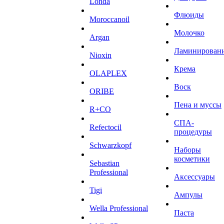
Londa
Флюиды
Moroccanoil
Молочко
Argan
Ламинирован
Niохin
Крема
OLAPLEX
Воск
ORIBE
Пена и муссы
R+CO
СПА-
Refectocil
процедуры
Schwarzkopf
Наборы
косметики
Sebastian
Professional
Аксессуары
Tigi
Ампулы
Wella Professional
Паста