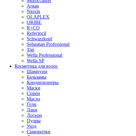
Moroccanoil
Argan
Niохin
OLAPLEX
ORIBE
R+CO
Refectocil
Schwarzkopf
Sebastian Professional
Tigi
Wella Professional
Wella SP
Косметика для волос
Шампуни
Бальзамы
Кондиционеры
Маски
Спреи
Масло
Гели
Лаки
Лосьон
Пудры
Уход
Сыворотки