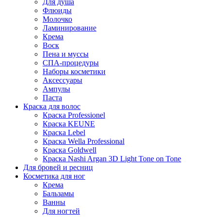
Для душа
Флюиды
Молочко
Ламинирование
Крема
Воск
Пена и муссы
СПА-процедуры
Наборы косметики
Аксессуары
Ампулы
Паста
Краска для волос
Краска Professionel
Краска KEUNE
Краска Lebel
Краска Wella Professional
Краска Goldwell
Краска Nashi Argan 3D Light Tone on Tone
Для бровей и ресниц
Косметика для ног
Крема
Бальзамы
Ванны
Для ногтей