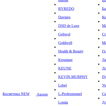
Batiste
Ш
BYREDO
Ба
Davines
К
DSD de Luxe
М
Gehwol
С
Goldwell
М
Health & Beauty
Ге
Kerastase
Л
KEUNE
Ло
KEVIN.MURPHY
П
Lebel
Ух
Косметика NEW
L-Professionnel
С
Акции
Londa
Дл