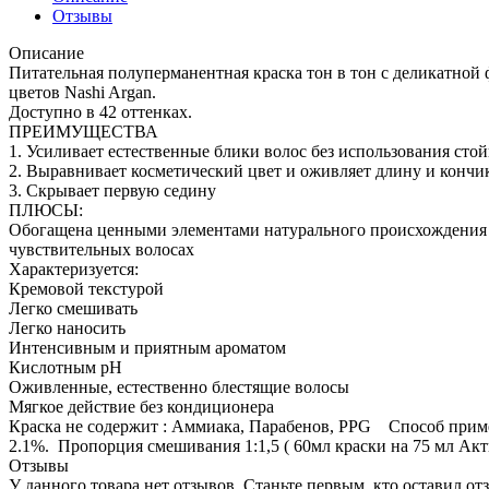
Отзывы
Описание
Питательная полуперманентная краска тон в тон с деликатной 
цветов Nashi Argan.
Доступно в 42 оттенках.
ПРЕИМУЩЕСТВА
1. Усиливает естественные блики волос без использования стой
2. Выравнивает косметический цвет и оживляет длину и кончи
3. Скрывает первую седину
ПЛЮСЫ:
Обогащена ценными элементами натурального происхождения (м
чувствительных волосах
Характеризуется:
Кремовой текстурой
Легко смешивать
Легко наносить
Интенсивным и приятным ароматом
Кислотным pH
Оживленные, естественно блестящие волосы
Мягкое действие без кондиционера
Краска не содержит : Аммиака, Парабенов, PPG Способ приме
2.1%. Пропорция смешивания 1:1,5 ( 60мл краски на 75 мл Акт
Отзывы
У данного товара нет отзывов. Станьте первым, кто оставил отз