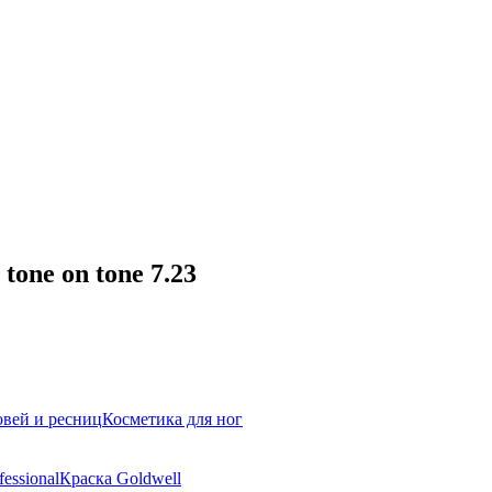
one on tone 7.23
овей и ресниц
Косметика для ног
essional
Краска Goldwell