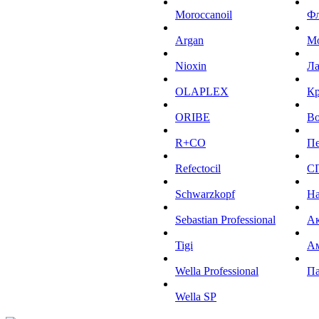
Moroccanoil
Ф
Argan
М
Niохin
Л
OLAPLEX
К
ORIBE
Во
R+CO
Пе
Refectocil
С
Schwarzkopf
На
Sebastian Professional
Ак
Tigi
А
Wella Professional
Па
Wella SP