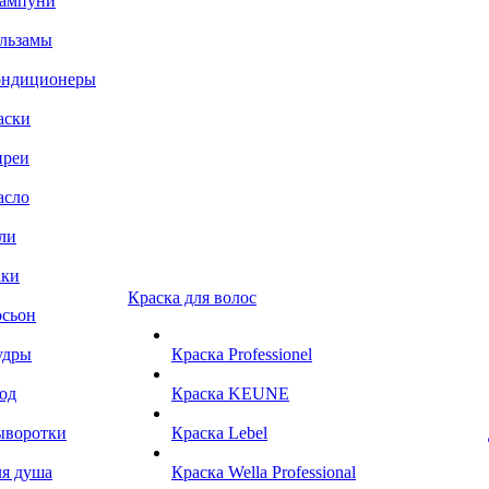
ампуни
льзамы
ондиционеры
аски
преи
асло
ли
аки
Краска для волос
сьон
удры
Краска Professionel
од
Краска KEUNE
ыворотки
Краска Lebel
я душа
Краска Wella Professional