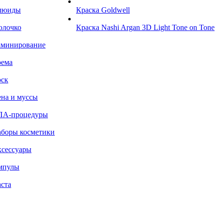
люиды
Краска Goldwell
олочко
Краска Nashi Argan 3D Light Tone on Tone
аминирование
рема
ск
на и муссы
ПА-процедуры
боры косметики
сессуары
мпулы
ста