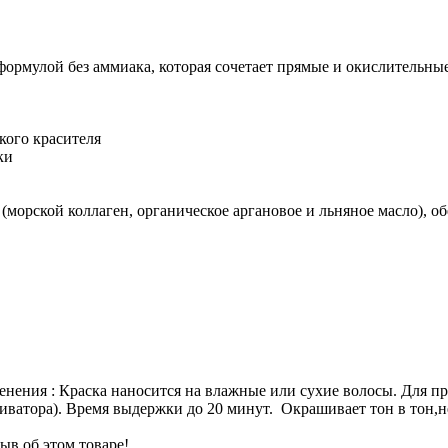
формулой без аммиака, которая сочетает прямые и окислительны
кого красителя
ки
орской коллаген, органическое аргановое и льняное масло), о
нения : Краска наносится на влажные или сухие волосы. Для п
иватора). Время выдержки до 20 минут. Окрашивает тон в тон,не
ыв об этом товаре!