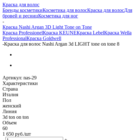
Краска для волос
Бренды косметики
Косметика для волос
Краска для волос
Для
бровей и ресниц
Косметика для ног
-
Краска Nashi Argan 3D Light Tone on Tone
Краска Professionel
Краска KEUNE
Краска Lebel
Краска Wella
Professional
Краска Goldwell
-
Краска для волос Nashi Argan 3d LIGHT tone on tone 8
Артикул:
nas-29
Характеристики
Страна
Италия
Пол
женский
Линия
3d ton on ton
Объем
60
1 650
руб.
/шт
-
+