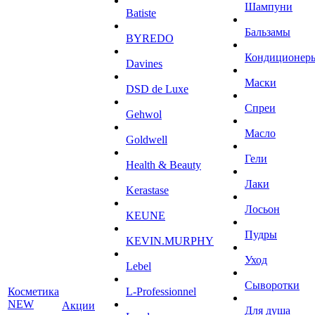
Шампуни
Batiste
Бальзамы
BYREDO
Кондиционер
Davines
Маски
DSD de Luxe
Спреи
Gehwol
Масло
Goldwell
Гели
Health & Beauty
Лаки
Kerastase
Лосьон
KEUNE
Пудры
KEVIN.MURPHY
Уход
Lebel
Сыворотки
Косметика
L-Professionnel
NEW
Акции
Для душа