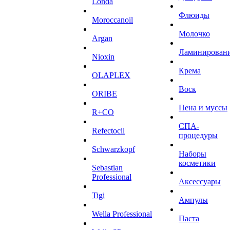
Londa
Флюиды
Moroccanoil
Молочко
Argan
Ламинирован
Niохin
Крема
OLAPLEX
Воск
ORIBE
Пена и муссы
R+CO
СПА-
Refectocil
процедуры
Schwarzkopf
Наборы
косметики
Sebastian
Professional
Аксессуары
Tigi
Ампулы
Wella Professional
Паста