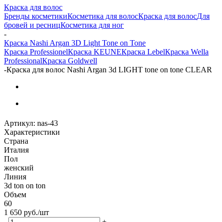
Краска для волос
Бренды косметики
Косметика для волос
Краска для волос
Для
бровей и ресниц
Косметика для ног
-
Краска Nashi Argan 3D Light Tone on Tone
Краска Professionel
Краска KEUNE
Краска Lebel
Краска Wella
Professional
Краска Goldwell
-
Краска для волос Nashi Argan 3d LIGHT tone on tone CLEAR
Артикул:
nas-43
Характеристики
Страна
Италия
Пол
женский
Линия
3d ton on ton
Объем
60
1 650
руб.
/шт
-
+