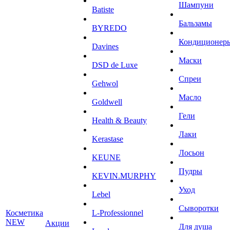
Шампуни
Batiste
Бальзамы
BYREDO
Кондиционер
Davines
Маски
DSD de Luxe
Спреи
Gehwol
Масло
Goldwell
Гели
Health & Beauty
Лаки
Kerastase
Лосьон
KEUNE
Пудры
KEVIN.MURPHY
Уход
Lebel
Сыворотки
Косметика
L-Professionnel
NEW
Акции
Для душа