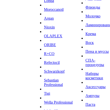
Londa
Флюиды
Moroccanoil
Молочко
Argan
Ламинирован
Niохin
Крема
OLAPLEX
Воск
ORIBE
Пена и муссы
R+CO
СПА-
Refectocil
процедуры
Schwarzkopf
Наборы
косметики
Sebastian
Professional
Аксессуары
Tigi
Ампулы
Wella Professional
Паста