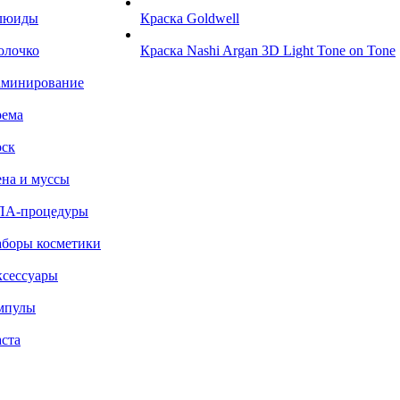
люиды
Краска Goldwell
олочко
Краска Nashi Argan 3D Light Tone on Tone
аминирование
рема
ск
на и муссы
ПА-процедуры
боры косметики
сессуары
мпулы
ста