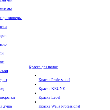
ампуни
льзамы
ондиционеры
аски
преи
асло
ли
аки
Краска для волос
сьон
удры
Краска Professionel
од
Краска KEUNE
ыворотки
Краска Lebel
я душа
Краска Wella Professional