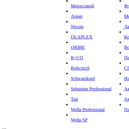
Moroccanoil
Ф
Argan
М
Niохin
Л
OLAPLEX
К
ORIBE
Во
R+CO
Пе
Refectocil
С
Schwarzkopf
На
Sebastian Professional
Ак
Tigi
А
Wella Professional
Па
Wella SP