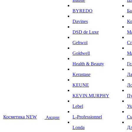
Batiste
Ш
BYREDO
Ба
Davines
К
DSD de Luxe
М
Gehwol
С
Goldwell
М
Health & Beauty
Ге
Kerastase
Л
KEUNE
Ло
KEVIN.MURPHY
П
Lebel
Ух
Косметика NEW
L-Professionnel
С
Акции
Londa
Дл