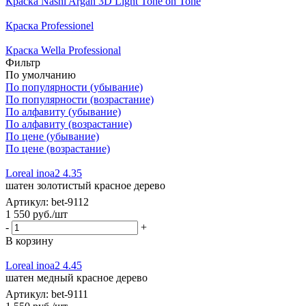
Краска Nashi Argan 3D Light Tone on Tone
Краска Professionel
Краска Wella Professional
Фильтр
По умолчанию
По популярности (убывание)
По популярности (возрастание)
По алфавиту (убывание)
По алфавиту (возрастание)
По цене (убывание)
По цене (возрастание)
Loreal inoa2 4.35
шатен золотистый красное дерево
Артикул: bet-9112
1 550
руб.
/шт
-
+
В корзину
Loreal inoa2 4.45
шатен медный красное дерево
Артикул: bet-9111