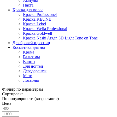
Ампулы
Паста
Краска для волос
Краска Professionel
Краска KEUNE
Краска Lebel
Краска Wella Professional
Краска Goldwell
Краска Nashi Argan 3D Light Tone on Tone
Для бровей и ресниц
Косметика для ног
Крема
Бальзамы
Ванны
Для ногтей
Дезодоранты
Мази
Лосьоны
Фильтр по параметрам
Сортировка
По популярности (возрастание)
Цена