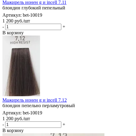
Мажирель ионен g и incell 7.11
блондин глубокий пепельный
Артикул: bet-10019
1 200
руб.
/шт
-
+
В корзину
Мажирель ионен g и incell 7.12
блондин пепельно перламутровый
Артикул: bet-10019
1 200
руб.
/шт
-
+
В корзину