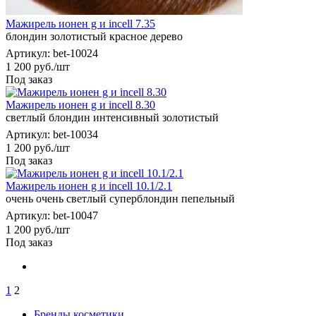
Мажирель ионен g и incell 7.35
блондин золотистый красное дерево
Артикул: bet-10024
1 200
руб.
/шт
Под заказ
Мажирель ионен g и incell 8.30
светлый блондин интенсивный золотистый
Артикул: bet-10034
1 200
руб.
/шт
Под заказ
Мажирель ионен g и incell 10.1/2.1
очень очень светлый суперблондин пепельный
Артикул: bet-10047
1 200
руб.
/шт
Под заказ
1
2
Бренды косметики