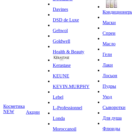
Davines
Кондиционер
DSD de Luxe
Маски
Gehwol
Спреи
Goldwell
Масло
Health & Beauty
Гели
Лаки
Kerastase
Лосьон
KEUNE
Пудры
KEVIN.MURPHY
Уход
Lebel
Косметика
Сыворотки
L-Professionnel
NEW
Акции
Для душа
Londa
Флюиды
Moroccanoil