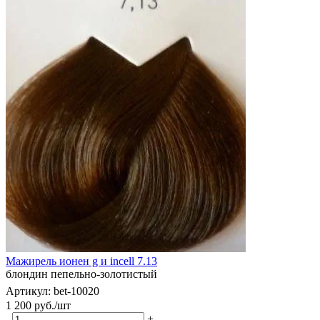
Мажирель ионен g и incell 7.13
блондин пепельно-золотистый
Артикул: bet-10020
1 200
руб.
/шт
-
+