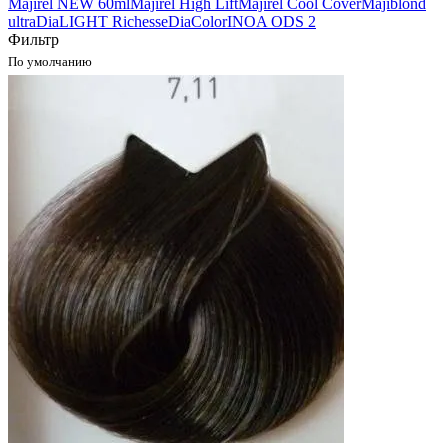
Majirel NEW 60ml
Majirel High Lift
Majirel Cool Cover
Majiblond
ultra
DiaLIGHT Richesse
DiaColor
INOA ODS 2
Фильтр
По умолчанию