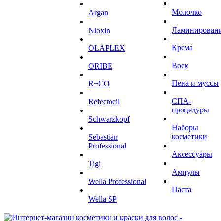
Молочко
Argan
Ламинирован
Niохin
Крема
OLAPLEX
Воск
ORIBE
Пена и муссы
R+CO
СПА-
Refectocil
процедуры
Schwarzkopf
Наборы
косметики
Sebastian
Professional
Аксессуары
Tigi
Ампулы
Wella Professional
Паста
Wella SP