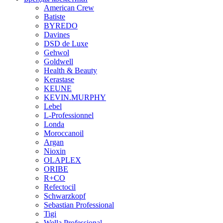
American Crew
Batiste
BYREDO
Davines
DSD de Luxe
Gehwol
Goldwell
Health & Beauty
Kerastase
KEUNE
KEVIN.MURPHY
Lebel
L-Professionnel
Londa
Moroccanoil
Argan
Niохin
OLAPLEX
ORIBE
R+CO
Refectocil
Schwarzkopf
Sebastian Professional
Tigi
Wella Professional