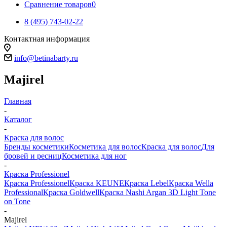
Сравнение товаров
0
8 (495) 743-02-22
Контактная информация
info@betinabarty.ru
Majirel
Главная
-
Каталог
-
Краска для волос
Бренды косметики
Косметика для волос
Краска для волос
Для
бровей и ресниц
Косметика для ног
-
Краска Professionel
Краска Professionel
Краска KEUNE
Краска Lebel
Краска Wella
Professional
Краска Goldwell
Краска Nashi Argan 3D Light Tone
on Tone
-
Majirel