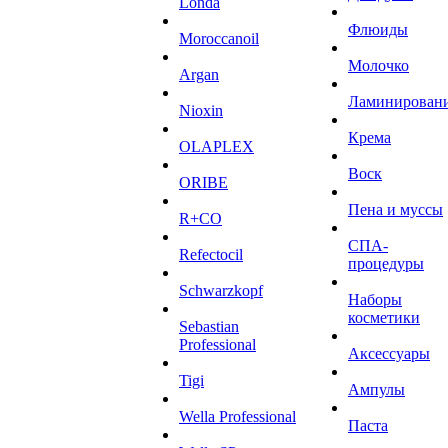
Londa
Флюиды
Moroccanoil
Молочко
Argan
Ламинирован
Niохin
Крема
OLAPLEX
Воск
ORIBE
Пена и муссы
R+CO
СПА-
Refectocil
процедуры
Schwarzkopf
Наборы
косметики
Sebastian
Professional
Аксессуары
Tigi
Ампулы
Wella Professional
Паста