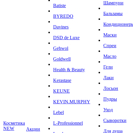
Шампуни
Batiste
Бальзамы
BYREDO
Кондиционер
Davines
Маски
DSD de Luxe
Спреи
Gehwol
Масло
Goldwell
Гели
Health & Beauty
Лаки
Kerastase
Лосьон
KEUNE
Пудры
KEVIN.MURPHY
Уход
Lebel
Сыворотки
Косметика
L-Professionnel
NEW
Акции
Для душа