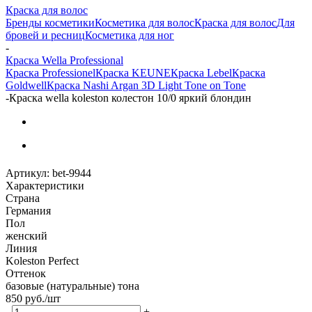
Краска для волос
Бренды косметики
Косметика для волос
Краска для волос
Для
бровей и ресниц
Косметика для ног
-
Краска Wella Professional
Краска Professionel
Краска KEUNE
Краска Lebel
Краска
Goldwell
Краска Nashi Argan 3D Light Tone on Tone
-
Краска wella koleston колестон 10/0 яркий блондин
Артикул:
bet-9944
Характеристики
Страна
Германия
Пол
женский
Линия
Koleston Perfect
Оттенок
базовые (натуральные) тона
850
руб.
/шт
-
+