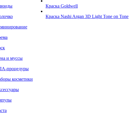
люиды
Краска Goldwell
олочко
Краска Nashi Argan 3D Light Tone on Tone
аминирование
рема
ск
на и муссы
ПА-процедуры
боры косметики
сессуары
мпулы
ста