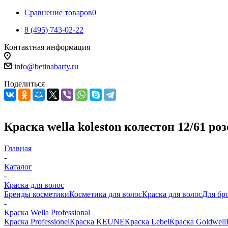
Сравнение товаров
0
8 (495) 743-02-22
Контактная информация
info@betinabarty.ru
Поделиться
Краска wella koleston колестон 12/61 ро
Главная
-
Каталог
-
Краска для волос
Бренды косметики
Косметика для волос
Краска для волос
Для бр
-
Краска Wella Professional
Краска Professionel
Краска KEUNE
Краска Lebel
Краска Goldwell