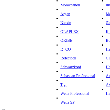
Moroccanoil
Ф
Argan
М
Niохin
Л
OLAPLEX
К
ORIBE
Во
R+CO
Пе
Refectocil
С
Schwarzkopf
На
Sebastian Professional
Ак
Tigi
А
Wella Professional
Па
Wella SP