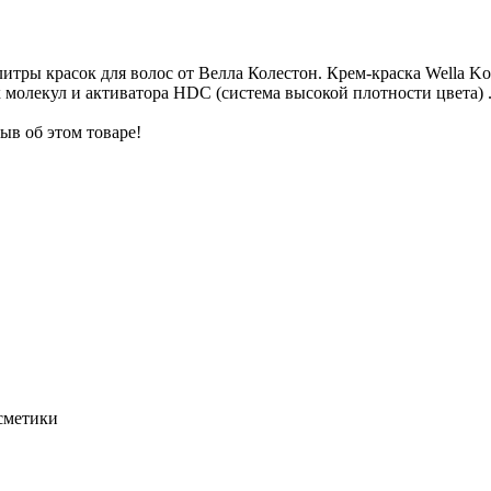
ры красок для волос от Велла Колестон. Крем-краска Wella Ko
 молекул и активатора HDC (система высокой плотности цвета) 
ыв об этом товаре!
осметики