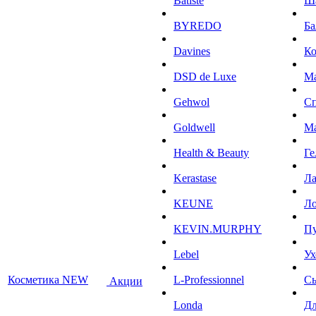
Batiste
Ш
BYREDO
Ба
Davines
К
DSD de Luxe
М
Gehwol
С
Goldwell
М
Health & Beauty
Ге
Kerastase
Л
KEUNE
Ло
KEVIN.MURPHY
П
Lebel
Ух
Косметика NEW
L-Professionnel
С
Акции
Londa
Дл