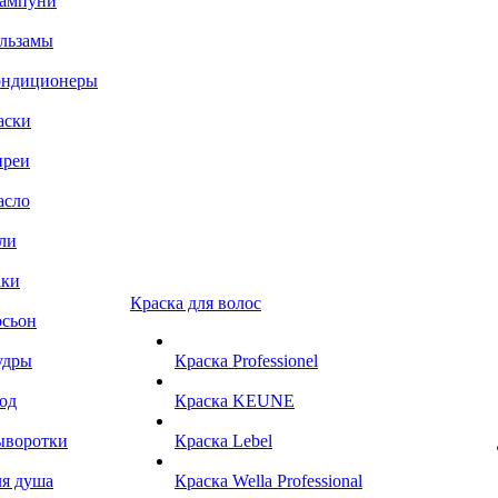
ампуни
льзамы
ондиционеры
аски
преи
асло
ли
аки
Краска для волос
сьон
удры
Краска Professionel
од
Краска KEUNE
ыворотки
Краска Lebel
я душа
Краска Wella Professional