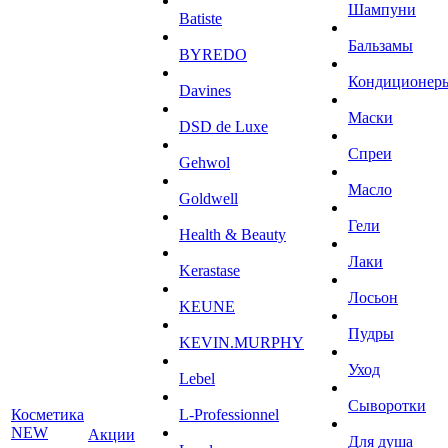
Шампуни
Batiste
Бальзамы
BYREDO
Кондиционер
Davines
Маски
DSD de Luxe
Спреи
Gehwol
Масло
Goldwell
Гели
Health & Beauty
Лаки
Kerastase
Лосьон
KEUNE
Пудры
KEVIN.MURPHY
Уход
Lebel
Сыворотки
Косметика
L-Professionnel
NEW
Акции
Для душа