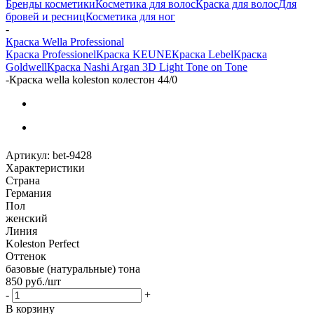
Бренды косметики
Косметика для волос
Краска для волос
Для
бровей и ресниц
Косметика для ног
-
Краска Wella Professional
Краска Professionel
Краска KEUNE
Краска Lebel
Краска
Goldwell
Краска Nashi Argan 3D Light Tone on Tone
-
Краска wella koleston колестон 44/0
Артикул:
bet-9428
Характеристики
Страна
Германия
Пол
женский
Линия
Koleston Perfect
Оттенок
базовые (натуральные) тона
850
руб.
/шт
-
+
В корзину