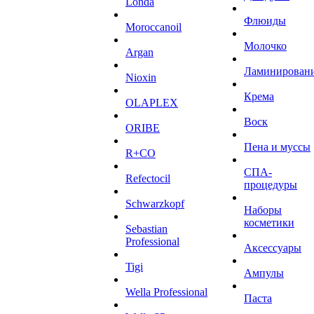
Londa
Флюиды
Moroccanoil
Молочко
Argan
Ламинирован
Niохin
Крема
OLAPLEX
Воск
ORIBE
Пена и муссы
R+CO
СПА-
Refectocil
процедуры
Schwarzkopf
Наборы
косметики
Sebastian
Professional
Аксессуары
Tigi
Ампулы
Wella Professional
Паста