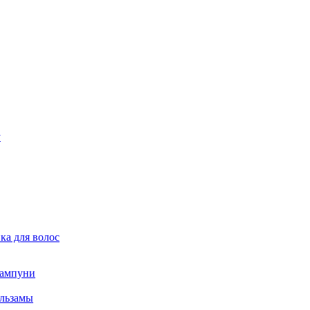
ка для волос
ампуни
льзамы