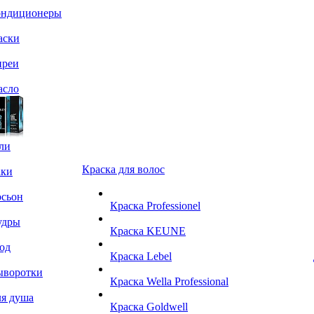
ондиционеры
аски
преи
асло
ли
Краска для волос
аки
сьон
Краска Professionel
удры
Краска KEUNE
од
Краска Lebel
ыворотки
Краска Wella Professional
я душа
Краска Goldwell