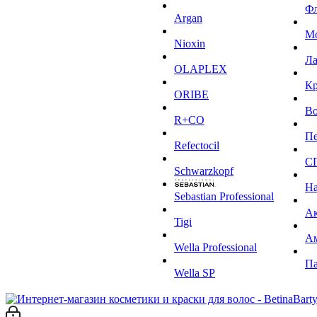
Ф
Argan
М
Niохin
Л
OLAPLEX
К
ORIBE
Во
R+CO
Пе
Refectocil
С
Schwarzkopf
На
Sebastian Professional
Ак
Tigi
А
Wella Professional
Па
Wella SP