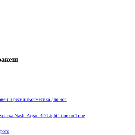
рракеш
овей и ресниц
Косметика для ног
Краска Nashi Argan 3D Light Tone on Tone