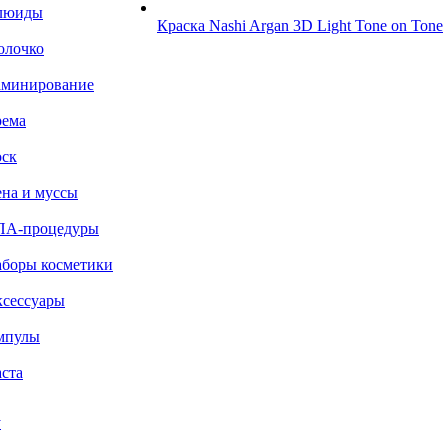
люиды
Краска Nashi Argan 3D Light Tone on Tone
олочко
аминирование
рема
ск
на и муссы
ПА-процедуры
боры косметики
сессуары
мпулы
ста