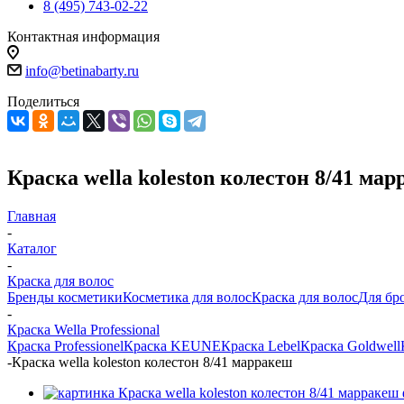
8 (495) 743-02-22
Контактная информация
info@betinabarty.ru
Поделиться
Краска wella koleston колестон 8/41 ма
Главная
-
Каталог
-
Краска для волос
Бренды косметики
Косметика для волос
Краска для волос
Для бр
-
Краска Wella Professional
Краска Professionel
Краска KEUNE
Краска Lebel
Краска Goldwell
-
Краска wella koleston колестон 8/41 марракеш