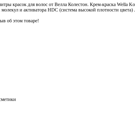
ры красок для волос от Велла Колестон. Крем-краска Wella Ko
 молекул и активатора HDC (система высокой плотности цвета) 
ыв об этом товаре!
осметики