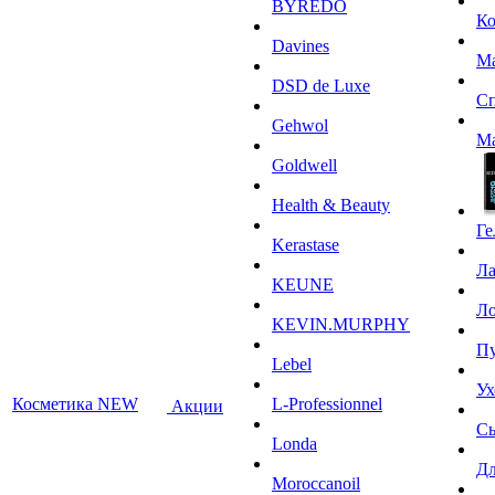
BYREDO
К
Davines
М
DSD de Luxe
С
Gehwol
М
Goldwell
Health & Beauty
Ге
Kerastase
Л
KEUNE
Ло
KEVIN.MURPHY
П
Lebel
Ух
Косметика NEW
L-Professionnel
Акции
С
Londa
Дл
Moroccanoil