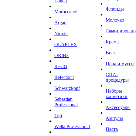
Londa
Флюиды
Moroccanoil
Молочко
Argan
Ламинирован
Niохin
Крема
OLAPLEX
Воск
ORIBE
Пена и муссы
R+CO
СПА-
Refectocil
процедуры
Schwarzkopf
Наборы
косметики
Sebastian
Professional
Аксессуары
Tigi
Ампулы
Wella Professional
Паста