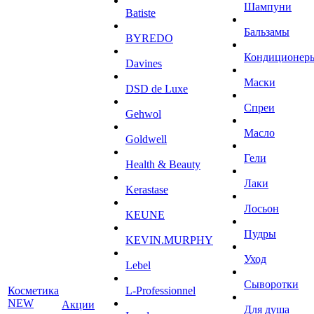
Шампуни
Batiste
Бальзамы
BYREDO
Кондиционер
Davines
Маски
DSD de Luxe
Спреи
Gehwol
Масло
Goldwell
Гели
Health & Beauty
Лаки
Kerastase
Лосьон
KEUNE
Пудры
KEVIN.MURPHY
Уход
Lebel
Сыворотки
Косметика
L-Professionnel
NEW
Акции
Для душа