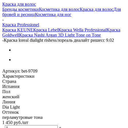
Краска для волос
Бренды косметики
Косметика для волос
Краска для волос
Для
бровей и ресниц
Косметика для ног
-
Краска Professionel
Краска KEUNE
Краска Lebel
Краска Wella Professional
Краска
Goldwell
Краска Nashi Argan 3D Light Tone on Tone
-
Краска loreal dialight rishess/лореаль диалайт ришесс 9.02
Артикул:
bet-9709
Характеристики
Страна
Испания
Пол
женский
Линия
Dia Light
Оттенок
перламутровые тона
1 450
руб.
/шт
-
+