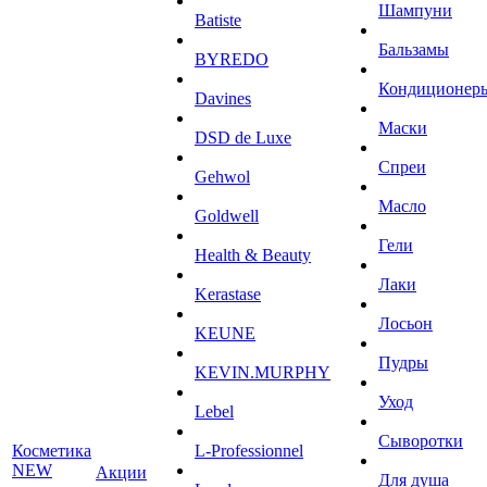
Шампуни
Batiste
Бальзамы
BYREDO
Кондиционер
Davines
Маски
DSD de Luxe
Спреи
Gehwol
Масло
Goldwell
Гели
Health & Beauty
Лаки
Kerastase
Лосьон
KEUNE
Пудры
KEVIN.MURPHY
Уход
Lebel
Сыворотки
Косметика
L-Professionnel
NEW
Акции
Для душа