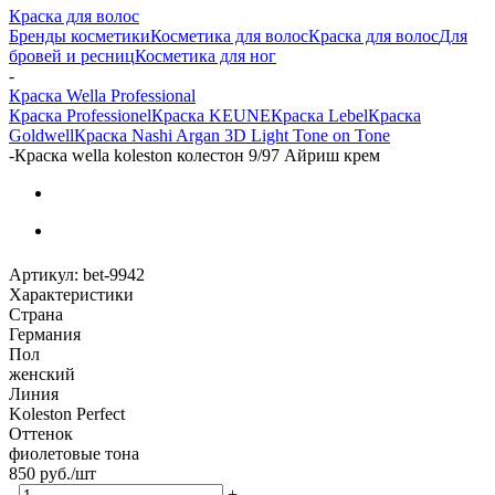
Краска для волос
Бренды косметики
Косметика для волос
Краска для волос
Для
бровей и ресниц
Косметика для ног
-
Краска Wella Professional
Краска Professionel
Краска KEUNE
Краска Lebel
Краска
Goldwell
Краска Nashi Argan 3D Light Tone on Tone
-
Краска wella koleston колестон 9/97 Айриш крем
Артикул:
bet-9942
Характеристики
Страна
Германия
Пол
женский
Линия
Koleston Perfect
Оттенок
фиолетовые тона
850
руб.
/шт
-
+