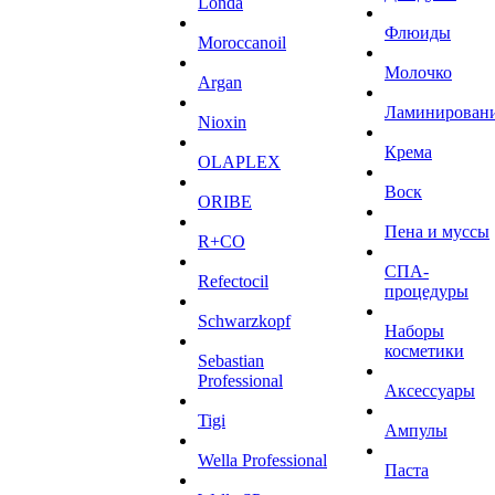
Londa
Флюиды
Moroccanoil
Молочко
Argan
Ламинирован
Niохin
Крема
OLAPLEX
Воск
ORIBE
Пена и муссы
R+CO
СПА-
Refectocil
процедуры
Schwarzkopf
Наборы
косметики
Sebastian
Professional
Аксессуары
Tigi
Ампулы
Wella Professional
Паста