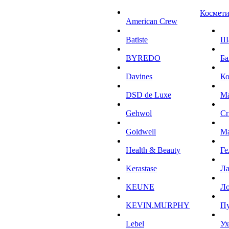
Космети
American Crew
Batiste
Ш
BYREDO
Ба
Davines
К
DSD de Luxe
М
Gehwol
С
Goldwell
М
Health & Beauty
Ге
Kerastase
Л
KEUNE
Ло
KEVIN.MURPHY
П
Lebel
Ух