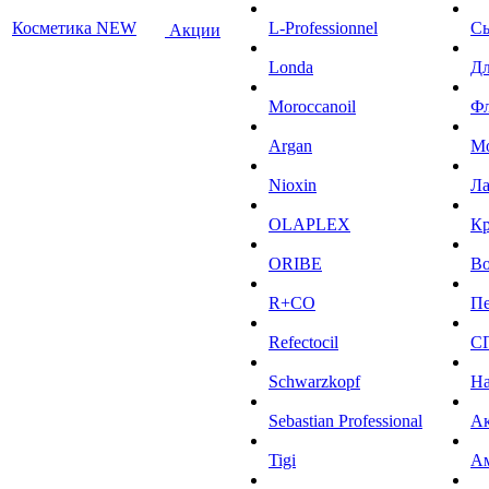
Косметика NEW
L-Professionnel
С
Акции
Londa
Дл
Moroccanoil
Ф
Argan
М
Niохin
Л
OLAPLEX
К
ORIBE
Во
R+CO
Пе
Refectocil
С
Schwarzkopf
На
Sebastian Professional
Ак
Tigi
А