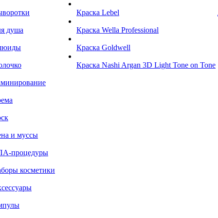
ыворотки
Краска Lebel
я душа
Краска Wella Professional
люиды
Краска Goldwell
олочко
Краска Nashi Argan 3D Light Tone on Tone
аминирование
рема
ск
на и муссы
ПА-процедуры
боры косметики
сессуары
мпулы