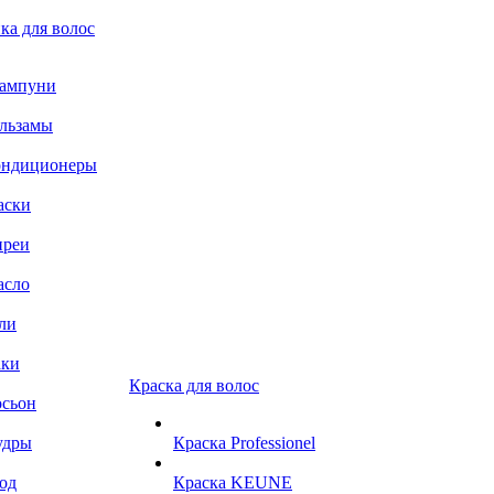
ка для волос
ампуни
льзамы
ондиционеры
аски
преи
асло
ли
аки
Краска для волос
сьон
удры
Краска Professionel
од
Краска KEUNE