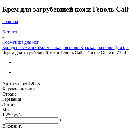
Крем для загрубевшей кожи Геволь Cal
Главная
-
Каталог
-
Косметика для ног
Бренды косметики
Косметика для волос
Краска для волос
Для бр
-
Крем для загрубевшей кожи Геволь Callus Creme Gehwol 75ml
Артикул:
bet-12085
Характеристики
Страна
Германия
Линия
Med
1 250
руб.
-
+
В корзину