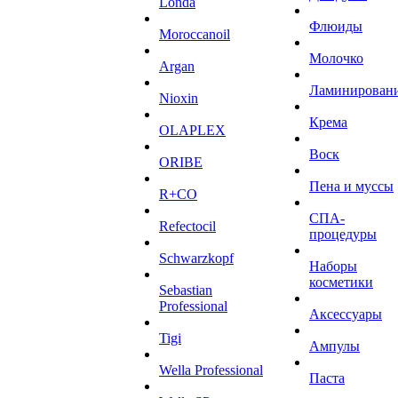
Londa
Флюиды
Moroccanoil
Молочко
Argan
Ламинирован
Niохin
Крема
OLAPLEX
Воск
ORIBE
Пена и муссы
R+CO
СПА-
Refectocil
процедуры
Schwarzkopf
Наборы
косметики
Sebastian
Professional
Аксессуары
Tigi
Ампулы
Wella Professional
Паста