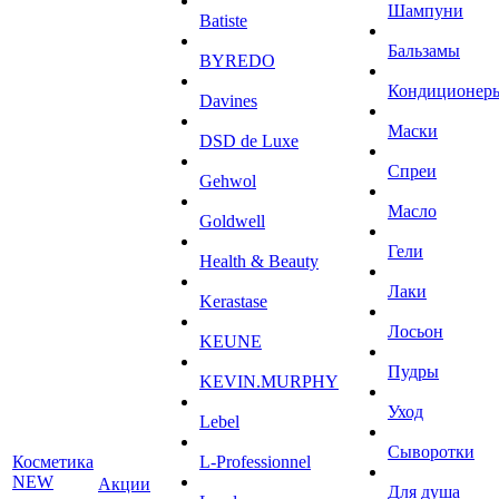
Шампуни
Batiste
Бальзамы
BYREDO
Кондиционер
Davines
Маски
DSD de Luxe
Спреи
Gehwol
Масло
Goldwell
Гели
Health & Beauty
Лаки
Kerastase
Лосьон
KEUNE
Пудры
KEVIN.MURPHY
Уход
Lebel
Сыворотки
Косметика
L-Professionnel
NEW
Акции
Для душа