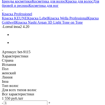
Бренды косметики
Косметика для волос
Краска для волос
Для
бровей и ресниц
Косметика для ног
-
Краска Professionel
Краска KEUNE
Краска Lebel
Краска Wella Professional
Краска
Goldwell
Краска Nashi Argan 3D Light Tone on Tone
-
Loreal inoa2 4.20
Артикул:
bet-9115
Характеристики
Страна
Испания
Пол
женский
Линия
Inoa
Тип волос
Для всех типов волос
Все характеристики
1 550
руб.
/шт
-
+