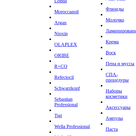
Londa
Флюиды
Moroccanoil
Молочко
Argan
Ламинирован
Niохin
Крема
OLAPLEX
Воск
ORIBE
Пена и муссы
R+CO
СПА-
Refectocil
процедуры
Schwarzkopf
Наборы
косметики
Sebastian
Professional
Аксессуары
Tigi
Ампулы
Wella Professional
Паста