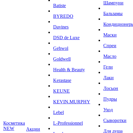
Шампуни
Batiste
Бальзамы
BYREDO
Кондиционер
Davines
Маски
DSD de Luxe
Спреи
Gehwol
Масло
Goldwell
Гели
Health & Beauty
Лаки
Kerastase
Лосьон
KEUNE
Пудры
KEVIN.MURPHY
Уход
Lebel
Сыворотки
Косметика
L-Professionnel
NEW
Акции
Для душа