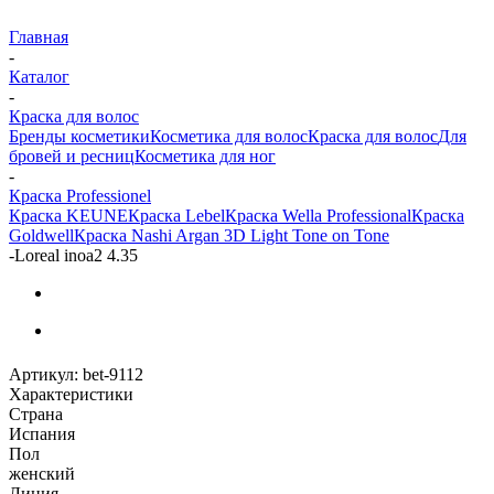
Главная
-
Каталог
-
Краска для волос
Бренды косметики
Косметика для волос
Краска для волос
Для
бровей и ресниц
Косметика для ног
-
Краска Professionel
Краска KEUNE
Краска Lebel
Краска Wella Professional
Краска
Goldwell
Краска Nashi Argan 3D Light Tone on Tone
-
Loreal inoa2 4.35
Артикул:
bet-9112
Характеристики
Страна
Испания
Пол
женский
Линия