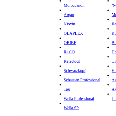
Moroccanoil
Ф
Argan
М
Niохin
Л
OLAPLEX
К
ORIBE
Во
R+CO
Пе
Refectocil
С
Schwarzkopf
На
Sebastian Professional
Ак
Tigi
А
Wella Professional
Па
Wella SP