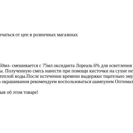
ичаться от цен в розничных магазинах
50мл- смешивается с 75мл оксиданта Лореаль 6% для осветления 
ы. Полученную смесь нанести при помощи кисточки на сухие н
. теплой воды.После истечении времени выдержки тщательно эму
ата окрашивания рекомендуем воспользоваться шампунем Оптима
ыв об этом товаре!