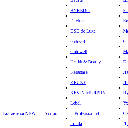
Batiste
Ш
BYREDO
Ба
Davines
К
DSD de Luxe
М
Gehwol
С
Goldwell
М
Health & Beauty
Ге
Kerastase
Л
KEUNE
Ло
KEVIN.MURPHY
П
Lebel
Ух
Косметика NEW
L-Professionnel
С
Акции
Londa
Дл