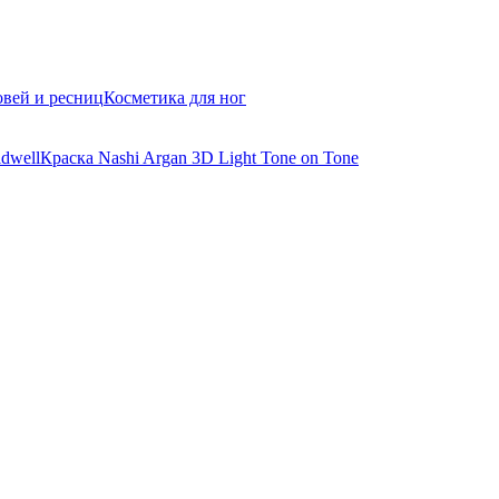
овей и ресниц
Косметика для ног
dwell
Краска Nashi Argan 3D Light Tone on Tone