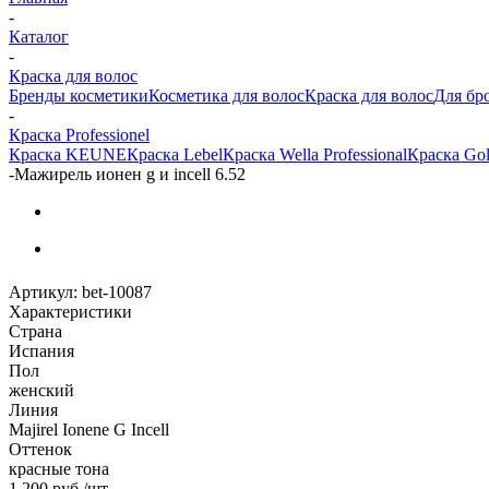
-
Каталог
-
Краска для волос
Бренды косметики
Косметика для волос
Краска для волос
Для бр
-
Краска Professionel
Краска KEUNE
Краска Lebel
Краска Wella Professional
Краска Gol
-
Мажирель ионен g и incell 6.52
Артикул:
bet-10087
Характеристики
Страна
Испания
Пол
женский
Линия
Majirel Ionene G Incell
Оттенок
красные тона
1 200
руб.
/шт