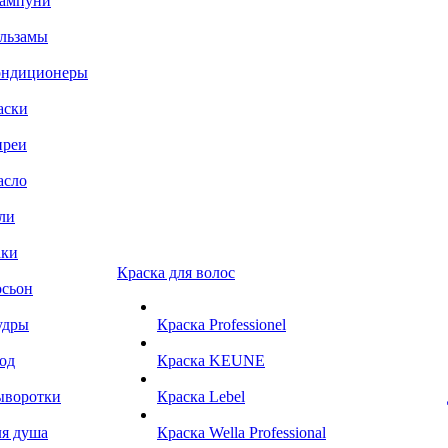
ампуни
льзамы
ондиционеры
аски
преи
асло
ли
аки
Краска для волос
сьон
удры
Краска Professionel
од
Краска KEUNE
ыворотки
Краска Lebel
я душа
Краска Wella Professional