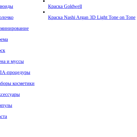
люиды
Краска Goldwell
олочко
Краска Nashi Argan 3D Light Tone on Tone
аминирование
рема
ск
на и муссы
ПА-процедуры
боры косметики
сессуары
мпулы
ста