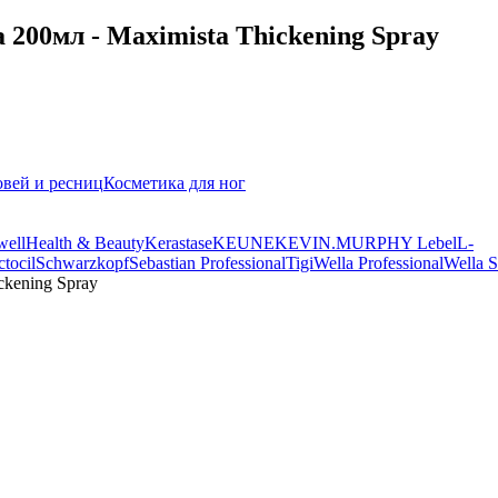
00мл - Maximista Thickening Spray
овей и ресниц
Косметика для ног
well
Health & Beauty
Kerastase
KEUNE
KEVIN.MURPHY
Lebel
L-
tocil
Schwarzkopf
Sebastian Professional
Tigi
Wella Professional
Wella 
kening Spray