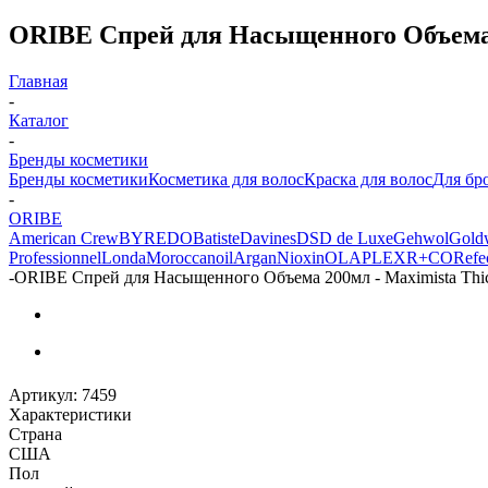
ORIBE Спрей для Насыщенного Объема 2
Главная
-
Каталог
-
Бренды косметики
Бренды косметики
Косметика для волос
Краска для волос
Для бр
-
ORIBE
American Crew
BYREDO
Batiste
Davines
DSD de Luxe
Gehwol
Gold
Professionnel
Londa
Moroccanoil
Argan
Niохin
OLAPLEX
R+CO
Refec
-
ORIBE Спрей для Насыщенного Объема 200мл - Maximista Thic
Артикул:
7459
Характеристики
Страна
США
Пол