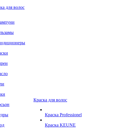
ка для волос
ампуни
льзамы
ондиционеры
аски
преи
асло
ли
аки
Краска для волос
сьон
удры
Краска Professionel
од
Краска KEUNE