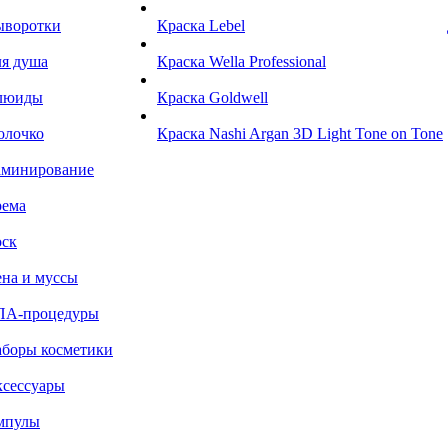
ыворотки
Краска Lebel
я душа
Краска Wella Professional
люиды
Краска Goldwell
олочко
Краска Nashi Argan 3D Light Tone on Tone
аминирование
рема
ск
на и муссы
ПА-процедуры
боры косметики
сессуары
мпулы