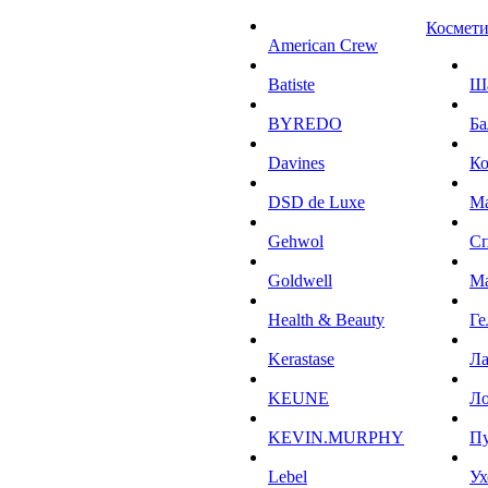
Космети
American Crew
Batiste
Ш
BYREDO
Ба
Davines
К
DSD de Luxe
М
Gehwol
С
Goldwell
М
Health & Beauty
Ге
Kerastase
Л
KEUNE
Ло
KEVIN.MURPHY
П
Lebel
Ух