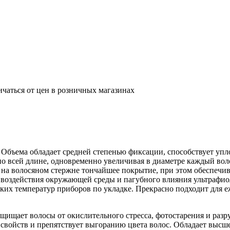
ичаться от цен в розничных магазинах
Объема обладает средней степенью фиксации, способствует упло
 по всей длине, одновременно увеличивая в диаметре каждый во
 на волосяном стержне тончайшее покрытие, при этом обеспечи
 воздействия окружающей среды и пагубного влияния ультрафи
х температур приборов по укладке. Прекрасно подходит для еж
 защищает волосы от окислительного стресса, фотостарения и ра
 свойств и препятствует выгоранию цвета волос. Обладает выс