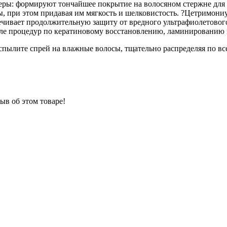
ры: формируют тончайшее покрытие на волосяном стержне для 
, при этом придавая им мягкость и шелковистость. ?Цетримониу
чивает продолжительную защиту от вредного ультрафиолетового
сле процедур по кератиновому восстановлению, ламинированию 
спылите спрей на влажные волосы, тщательно распределяя по все
ыв об этом товаре!