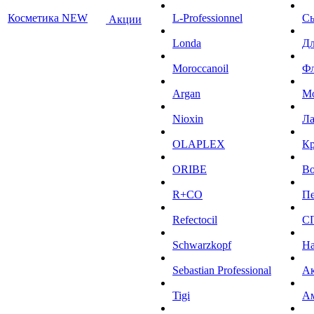
Косметика NEW
L-Professionnel
С
Акции
Londa
Дл
Moroccanoil
Ф
Argan
М
Niохin
Л
OLAPLEX
К
ORIBE
Во
R+CO
Пе
Refectocil
С
Schwarzkopf
На
Sebastian Professional
Ак
Tigi
А