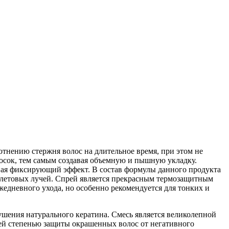
тнению стержня волос на длительное время, при этом не
лосок, тем самым создавая объемную и пышную укладку.
вая фиксирующий эффект. В состав формулы данного продукта
олетовых лучей. Спрей является прекрасным термозащитным
едневного ухода, но особенно рекомендуется для тонких и
зрушения натурального кератина. Смесь является великолепной
шей степенью защиты окрашенных волос от негативного