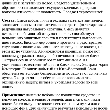
длинных и запутанных волос. Средство удивительным
образом восстанавливает секущиеся кончики, придавая
волосам мягкость и шелковистость. Обладает термозащитой.
Состав
: Смесь арбуза, личи и экстракта цветков эдельвейса:
защищает волосы от окислительного стресса, фотостарения и
разрушения натурального кератина. Смесь является
великолепной защитой от сухости волос, способствует
повышению защитных свойств и препятствует выгоранию
цвета волос. Биополимер соевого протеина: предотвращает
спутывание волос и выравнивает непослушные волосы, при
этом их не утяжеляя. Аминокислоты пшеницы: помогают
волосам удерживать влагу и обеспечивают волосам блеск.
Экстракт семян Моринги: богат витаминами А и С,
увеличивает естественный цвет и блеск волос. Экстракт корня
Кемпферии Галанги: добытый из Юго-Восточной Азии
обеспечивает волосам беспрецедентную защиту от солнечных
лучей. Экстракт янтаря: обеспечивает волосам анти-
оксидантную защиту, питает и укрепляет волосы по всей
длине.
Применение
: нанесите небольшое количество средства на
влажные волосы, начиная от корней, двигаясь к кончикам
волос. Затем высушите волосы естественным путем или с
помощью фена. Для наилучшего результата используйте после