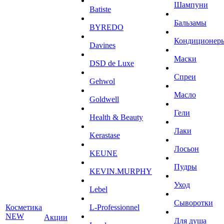
Шампуни
Batiste
Бальзамы
BYREDO
Кондиционер
Davines
Маски
DSD de Luxe
Спреи
Gehwol
Масло
Goldwell
Гели
Health & Beauty
Лаки
Kerastase
Лосьон
KEUNE
Пудры
KEVIN.MURPHY
Уход
Lebel
Сыворотки
Косметика
L-Professionnel
NEW
Акции
Для душа