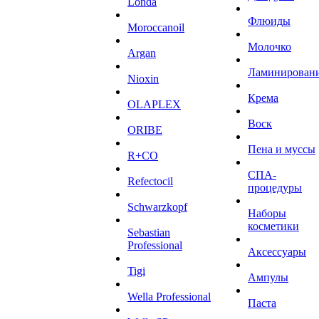
Londa
Флюиды
Moroccanoil
Молочко
Argan
Ламинирован
Niохin
Крема
OLAPLEX
Воск
ORIBE
Пена и муссы
R+CO
СПА-
Refectocil
процедуры
Schwarzkopf
Наборы
косметики
Sebastian
Professional
Аксессуары
Tigi
Ампулы
Wella Professional
Паста