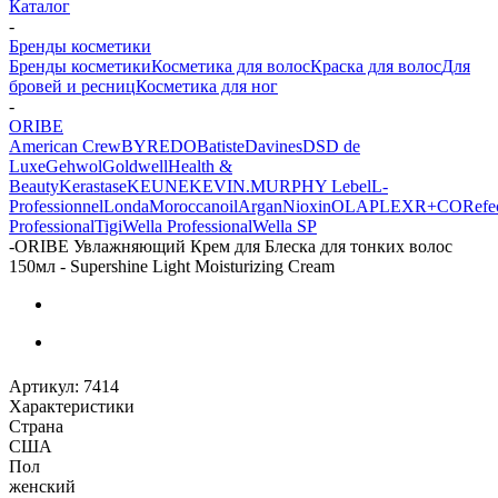
Каталог
-
Бренды косметики
Бренды косметики
Косметика для волос
Краска для волос
Для
бровей и ресниц
Косметика для ног
-
ORIBE
American Crew
BYREDO
Batiste
Davines
DSD de
Luxe
Gehwol
Goldwell
Health &
Beauty
Kerastase
KEUNE
KEVIN.MURPHY
Lebel
L-
Professionnel
Londa
Moroccanoil
Argan
Niохin
OLAPLEX
R+CO
Refec
Professional
Tigi
Wella Professional
Wella SP
-
ORIBE Увлажняющий Крем для Блеска для тонких волос
150мл - Supershine Light Moisturizing Cream
Артикул:
7414
Характеристики
Страна
США
Пол
женский