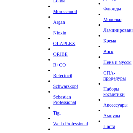
Londa
Флюиды
Moroccanoil
Молочко
Argan
Ламинирован
Niохin
Крема
OLAPLEX
Воск
ORIBE
Пена и муссы
R+CO
СПА-
Refectocil
процедуры
Schwarzkopf
Наборы
косметики
Sebastian
Professional
Аксессуары
Tigi
Ампулы
Wella Professional
Паста