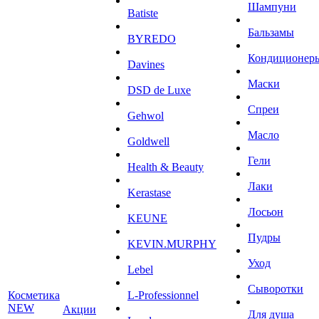
Шампуни
Batiste
Бальзамы
BYREDO
Кондиционер
Davines
Маски
DSD de Luxe
Спреи
Gehwol
Масло
Goldwell
Гели
Health & Beauty
Лаки
Kerastase
Лосьон
KEUNE
Пудры
KEVIN.MURPHY
Уход
Lebel
Сыворотки
Косметика
L-Professionnel
NEW
Акции
Для душа