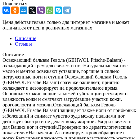
Поделиться
Цена действительна только для интернет-магазина и может
отличаться от цен в розничных магазинах
Описание
Отзывы
Описание
Освежающий бальзам Геволь (GEHWOL Frische-Balsam) -
охлаждающий крем для свежести ног.Натуральные мятное
масло и ментол освежают уставшие, горящие и сильно
натруженные ноги и ступни.Освежающий бальзам Геволь
(GEHWOL Frische-Balsam) сразу же оживляет, приятно
охлаждает и дезодорирует на продолжительное время.
Основные ухаживающие за кожей субстанции регулируют
влажность кожи и смягчают загрубевшие участки кожи,
ороговелости и мозоли.Освежающий бальзам Геволь
(GEHWOL Frische-Balsam) защищает также ноги от грибковых
заболеваний и снимает чувство зуда между пальцами ног,
действует быстро и не делает кожу жирной. Уход и свежесть
для Ваших ног и ступней.Проверено по дерматологическим
показателямНазначение:Активизирует кровообращение в
ногах.Регулирует влажность и придает эластичность жестким