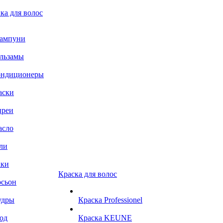
ка для волос
ампуни
льзамы
ондиционеры
аски
преи
асло
ли
аки
Краска для волос
сьон
удры
Краска Professionel
од
Краска KEUNE