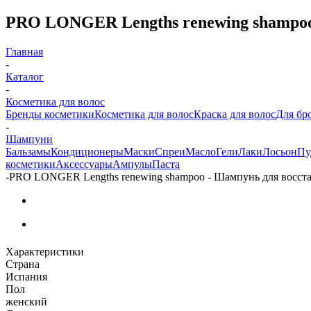
PRO LONGER Lengths renewing shampoo 
Главная
-
Каталог
-
Косметика для волос
Бренды косметики
Косметика для волос
Краска для волос
Для бр
-
Шампуни
Бальзамы
Кондиционеры
Маски
Спреи
Масло
Гели
Лаки
Лосьон
Пу
косметики
Аксессуары
Ампулы
Паста
-
PRO LONGER Lengths renewing shampoo - Шампунь для восста
Характеристики
Страна
Испания
Пол
женский