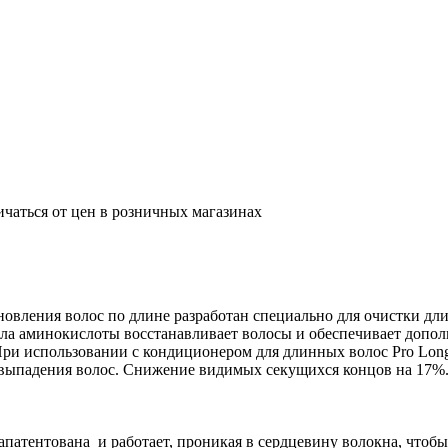
ичаться от цен в розничных магазинах
овления волос по длине разработан специально для очистки дл
Сила аминокислоты восстанавливает волосы и обеспечивает доп
 При использовании с кондиционером для длинных волос Pro Lon
е выпадения волос. Снижение видимых секущихся концов на 17%
0 запатентована и работает, проникая в сердцевину волокна, чт