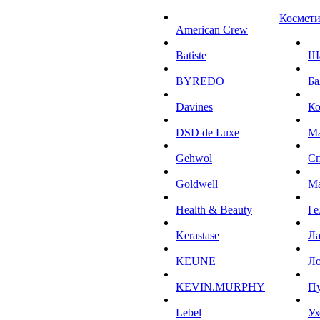
Космети
American Crew
Batiste
Ш
BYREDO
Ба
Davines
К
DSD de Luxe
М
Gehwol
С
Goldwell
М
Health & Beauty
Ге
Kerastase
Л
KEUNE
Ло
KEVIN.MURPHY
П
Lebel
Ух