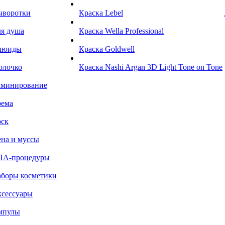
ыворотки
Краска Lebel
я душа
Краска Wella Professional
люиды
Краска Goldwell
олочко
Краска Nashi Argan 3D Light Tone on Tone
аминирование
рема
ск
на и муссы
ПА-процедуры
боры косметики
сессуары
мпулы