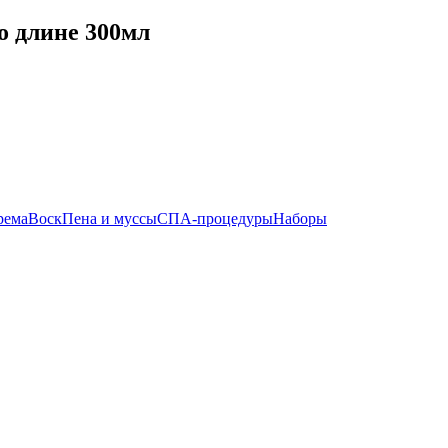
о длине 300мл
рема
Воск
Пена и муссы
СПА-процедуры
Наборы