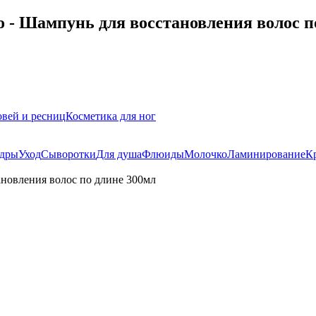
- Шампунь для восстановления волос п
овей и ресниц
Косметика для ног
дры
Уход
Сыворотки
Для душа
Флюиды
Молочко
Ламинирование
К
новления волос по длине 300мл