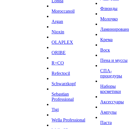
Londa
Флюиды
Moroccanoil
Молочко
Argan
Ламинирован
Niохin
Крема
OLAPLEX
Воск
ORIBE
Пена и муссы
R+CO
СПА-
Refectocil
процедуры
Schwarzkopf
Наборы
косметики
Sebastian
Professional
Аксессуары
Tigi
Ампулы
Wella Professional
Паста