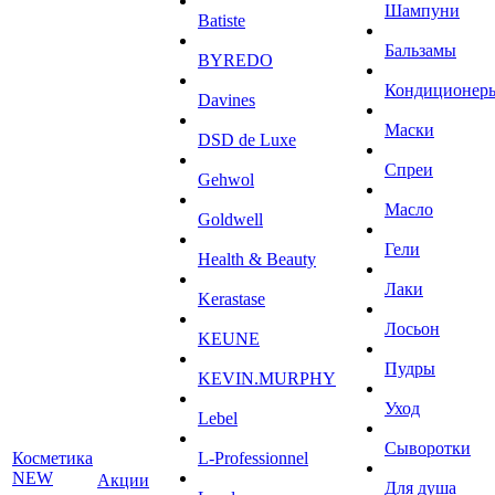
Шампуни
Batiste
Бальзамы
BYREDO
Кондиционер
Davines
Маски
DSD de Luxe
Спреи
Gehwol
Масло
Goldwell
Гели
Health & Beauty
Лаки
Kerastase
Лосьон
KEUNE
Пудры
KEVIN.MURPHY
Уход
Lebel
Сыворотки
Косметика
L-Professionnel
NEW
Акции
Для душа