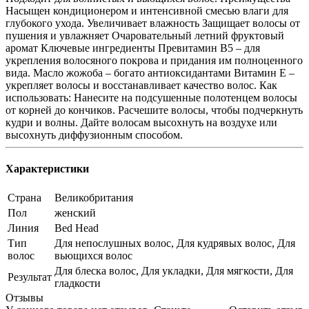
Насыщен кондиционером и интенсивной смесью влаги для
глубокого ухода. Увеличивает влажность Защищает волосы от
пушения и увлажняет Очаровательный летний фруктовый
аромат Ключевые ингредиенты Превитамин B5 – для
укрепления волосяного покрова и придания им полноценного
вида. Масло жожоба – богато антиоксидантами Витамин Е –
укрепляет волосы и восстанавливает качество волос. Как
использовать: Нанесите на подсушенные полотенцем волосы
от корней до кончиков. Расчешите волосы, чтобы подчеркнуть
кудри и волны. Дайте волосам высохнуть на воздухе или
высохнуть диффузионным способом.
Характеристики
Страна
Великобритания
Пол
женский
Линия
Bed Head
Тип
Для непослушных волос, Для кудрявых волос, Для
волос
вьющихся волос
Для блеска волос, Для укладки, Для мягкости, Для
Результат
гладкости
Отзывы