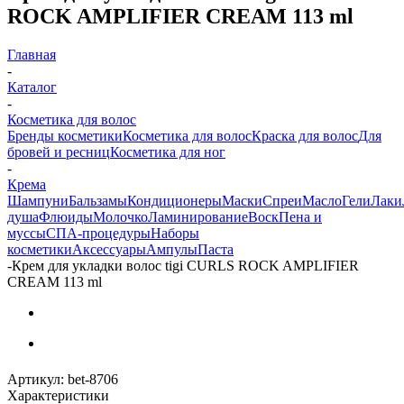
ROCK AMPLIFIER CREAM 113 ml
Главная
-
Каталог
-
Косметика для волос
Бренды косметики
Косметика для волос
Краска для волос
Для
бровей и ресниц
Косметика для ног
-
Крема
Шампуни
Бальзамы
Кондиционеры
Маски
Спреи
Масло
Гели
Лаки
душа
Флюиды
Молочко
Ламинирование
Воск
Пена и
муссы
СПА-процедуры
Наборы
косметики
Аксессуары
Ампулы
Паста
-
Крем для укладки волос tigi CURLS ROCK AMPLIFIER
CREAM 113 ml
Артикул:
bet-8706
Характеристики