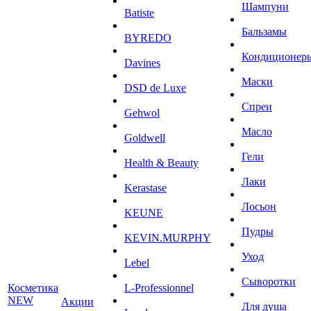
Шампуни
Batiste
Бальзамы
BYREDO
Кондиционер
Davines
Маски
DSD de Luxe
Спреи
Gehwol
Масло
Goldwell
Гели
Health & Beauty
Лаки
Kerastase
Лосьон
KEUNE
Пудры
KEVIN.MURPHY
Уход
Lebel
Сыворотки
Косметика
L-Professionnel
NEW
Акции
Для душа