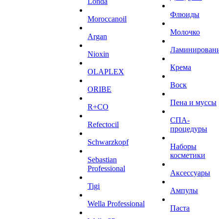
Londa
Флюиды
Moroccanoil
Молочко
Argan
Ламинирован
Niохin
Крема
OLAPLEX
Воск
ORIBE
Пена и муссы
R+CO
СПА-
Refectocil
процедуры
Schwarzkopf
Наборы
косметики
Sebastian
Professional
Аксессуары
Tigi
Ампулы
Wella Professional
Паста