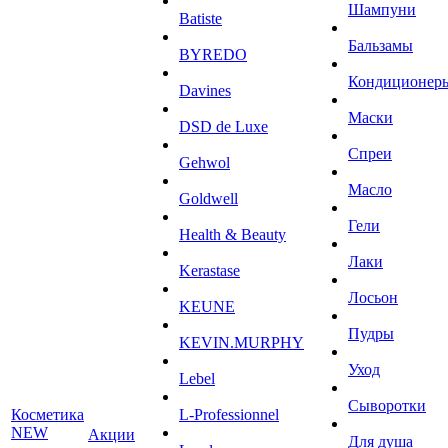
Шампуни
Batiste
Бальзамы
BYREDO
Кондиционер
Davines
Маски
DSD de Luxe
Спреи
Gehwol
Масло
Goldwell
Гели
Health & Beauty
Лаки
Kerastase
Лосьон
KEUNE
Пудры
KEVIN.MURPHY
Уход
Lebel
Сыворотки
Косметика
L-Professionnel
NEW
Акции
Для душа