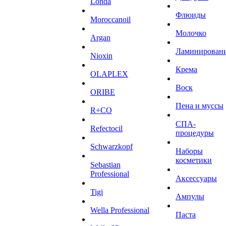
Londa
Флюиды
Moroccanoil
Молочко
Argan
Ламинирован
Niохin
Крема
OLAPLEX
Воск
ORIBE
Пена и муссы
R+CO
СПА-
Refectocil
процедуры
Schwarzkopf
Наборы
косметики
Sebastian
Professional
Аксессуары
Tigi
Ампулы
Wella Professional
Паста