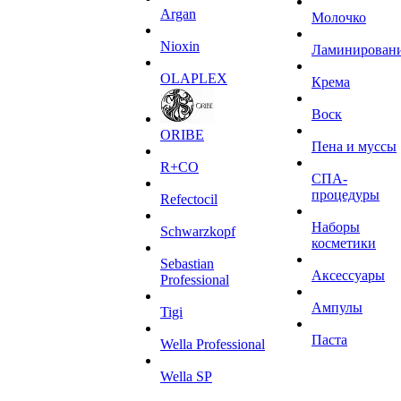
Argan
Молочко
Niохin
Ламинирован
OLAPLEX
Крема
Воск
ORIBE
Пена и муссы
R+CO
СПА-
процедуры
Refectocil
Наборы
Schwarzkopf
косметики
Sebastian
Аксессуары
Professional
Ампулы
Tigi
Паста
Wella Professional
Wella SP