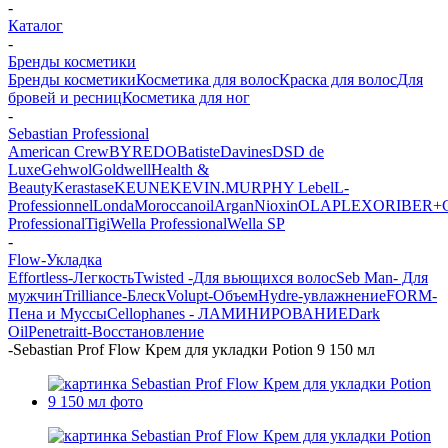
-
Каталог
-
Бренды косметики
Бренды косметики
Косметика для волос
Краска для волос
Для
бровей и ресниц
Косметика для ног
-
Sebastian Professional
American Crew
BYREDO
Batiste
Davines
DSD de
Luxe
Gehwol
Goldwell
Health &
Beauty
Kerastase
KEUNE
KEVIN.MURPHY
Lebel
L-
Professionnel
Londa
Moroccanoil
Argan
Niохin
OLAPLEX
ORIBE
R+
Professional
Tigi
Wella Professional
Wella SP
-
Flow-Укладка
Effortless-Легкость
Twisted -Для вьющихся волос
Seb Man- Для
мужчин
Trilliance-Блеск
Volupt-Объем
Hydre-увлажнение
FORM-
Пена и Муссы
Cellophanes - ЛАМИНИРОВАНИЕ
Dark
Oil
Penetraitt-Восстановление
-
Sebastian Prof Flow Крем для укладки Potion 9 150 мл