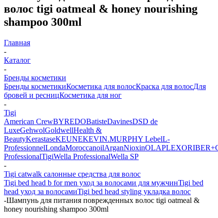
волос tigi oatmeal & honey nourishing
shampoo 300ml
Главная
-
Каталог
-
Бренды косметики
Бренды косметики
Косметика для волос
Краска для волос
Для
бровей и ресниц
Косметика для ног
-
Tigi
American Crew
BYREDO
Batiste
Davines
DSD de
Luxe
Gehwol
Goldwell
Health &
Beauty
Kerastase
KEUNE
KEVIN.MURPHY
Lebel
L-
Professionnel
Londa
Moroccanoil
Argan
Niохin
OLAPLEX
ORIBE
R+
Professional
Tigi
Wella Professional
Wella SP
-
Tigi catwalk салонные средства для волос
Tigi bed head b for men уход за волосами для мужчин
Tigi bed
head уход за волосами
Tigi bed head styling укладка волос
-
Шампунь для питания поврежденных волос tigi oatmeal &
honey nourishing shampoo 300ml